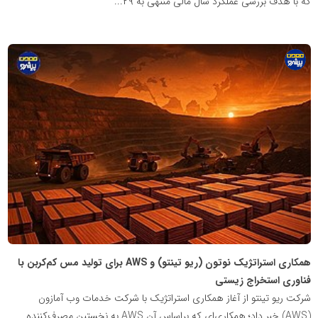
که با هدف بررسی عملکرد سال مالی منتهی به ۲۹...
پایگاه
اطلاع
رسانی
معدن
پیشرو
همکاری استراتژیک نوتون (ریو تینتو) و AWS برای تولید مس کم‌کربن با
فناوری استخراج زیستی
شرکت ریو تینتو از آغاز همکاری استراتژیک با شرکت خدمات وب آمازون
(AWS) خبر داد؛ همکاری‌ای که براساس آن AWS به نخستین مصرف‌کننده