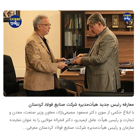
پایگاه
اطلاع
رسانی
معدن
پیشرو
معارفه رئیس جدید هیأت‌مدیره شرکت صنایع فولاد کردستان
با ابلاغ حکمی از سوی دکتر مسعود سمیعی‌نژاد، معاون وزیر صنعت، معدن و
تجارت و رئیس هیأت عامل ایمیدرو، دکتر فخراله مولایی را به عنوان نماینده
سازمان و رئیس هیأت‌مدیره شرکت صنایع فولاد کردستان معرفی...