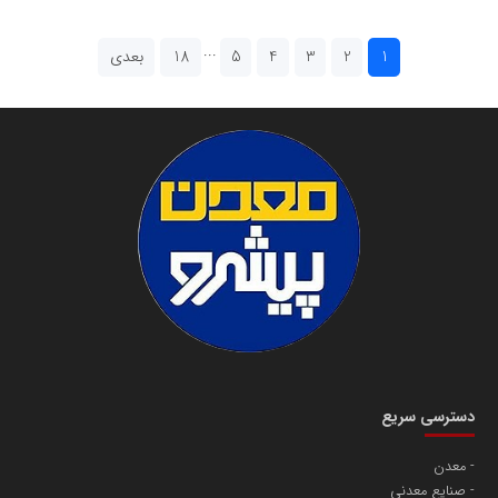
...
1
2
3
4
5
18
بعدی
دسترسی سریع
معدن
صنایع معدنی