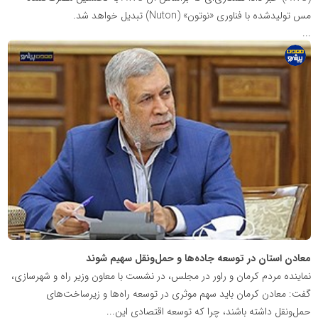
مس تولیدشده با فناوری «نوتون» (Nuton) تبدیل خواهد شد.
...
پایگاه
اطلاع
رسانی
معدن
پیشرو
معادن استان در توسعه جاده‌ها و حمل‌ونقل سهیم شوند
نماینده مردم کرمان و راور در مجلس، در نشست با معاون وزیر راه و شهرسازی،
گفت: معادن کرمان باید سهم موثری در توسعه راه‌ها و زیرساخت‌های
حمل‌ونقل داشته باشند، چرا که توسعه اقتصادی این...