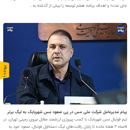
جای نفت» و اهداف برنامه هفتم توسعه را بیش از گذشته به...
پایگاه
اطلاع
رسانی
معدن
پیشرو
پ
1
ر
و
ن
د
ه
پیام مدیرعامل شرکت ملی مس در پی صعود مس شهربابک به لیگ برتر
تیم فوتبال مس شهربابک با کسب پیروزی ارزشمند مقابل نیروی زمینی تهران، در
فاصله 3 هفته مانده تا پایان رقابت‌های لیگ دسته‌اول فوتبال، صعود خود به