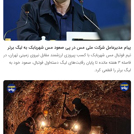
پیام مدیرعامل شرکت ملی مس در پی صعود مس شهربابک به لیگ برتر
تیم فوتبال مس شهربابک با کسب پیروزی ارزشمند مقابل نیروی زمینی تهران، در
فاصله 3 هفته مانده تا پایان رقابت‌های لیگ دسته‌اول فوتبال، صعود خود به
لیگ برتر را قطعی کرد.
پایگاه
اطلاع
رسانی
معدن
پیشرو