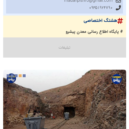
madanpishro@gmail.com
09351924790
هشتگ اختصاصی
# پایگاه اطلاع رسانی معدن پیشرو