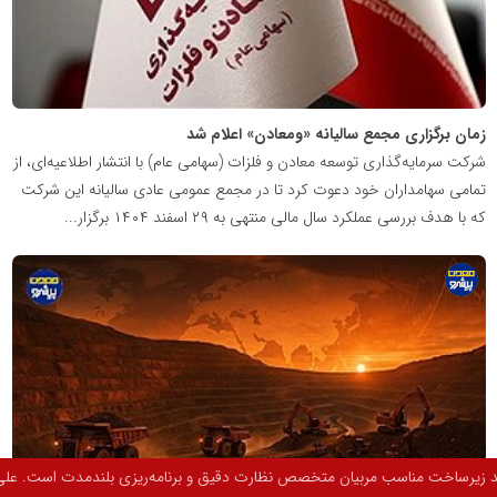
زمان برگزاری مجمع سالیانه «ومعادن» اعلام شد
شرکت سرمایه‌گذاری توسعه معادن و فلزات (سهامی عام) با انتشار اطلاعیه‌ای، از
تمامی سهامداران خود دعوت کرد تا در مجمع عمومی عادی سالیانه این شرکت
که با هدف بررسی عملکرد سال مالی منتهی به ۲۹ اسفند ۱۴۰۴ برگزار...
پایگاه
اطلاع
رسانی
معدن
پیشرو
علی چگینی عضو اسبق تیم ملی شنای کشور عضو تیم ملی شنای بزرگسالان و مدیر مج