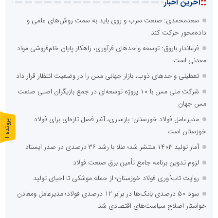
::
آخرین اخبار
سعدمحمدی: صنعت سرب و روی باید به سمت روش‌های علمی و
داده‌محور حرکت کند
فرماندار باروق: توسعه واحدهای فرآوری، راهکار پایان خام‌فروشی مواد
معدنی است
تعطیلی واحدهای ذوب، بازار جهانی مس را در وضعیت انتظار قرار داد
شرکت ملی مس با ۱۰ پروژه توسعه‌ای در جمع بازیگران اصلی صنعت
مس جهان
مدیرعامل فولاد خوزستان: بازسازی، آغاز فصل تازه‌ای برای فولاد
پ
1
خوزستان است
ر
و
ن
د
ه
آمار تولید ۱۴۰۳ منتشر شد؛ طلا با رشد ۳۶ درصدی در صدر ایستاد
لزوم تدوین برنامه جامع تأمین برق صنعت فولاد
روایت تاب‌آوری فولاد خوزستان؛ از حمله موشکی تا احیای تولید
سود ۵۰ درصدی بانک‌ها در برابر ۱۲ درصدی فولاد؛ مدیرعامل ومعادن
خواستار اصلاح سیاست‌های اقتصادی شد