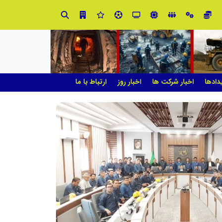
ید» به میزبانی منطقه برق چهاردانگه
شانزدهمین مانور سراسری طرح مه
دادها
اخبار شرکت ها
اخبار روز
ارتباط با ما