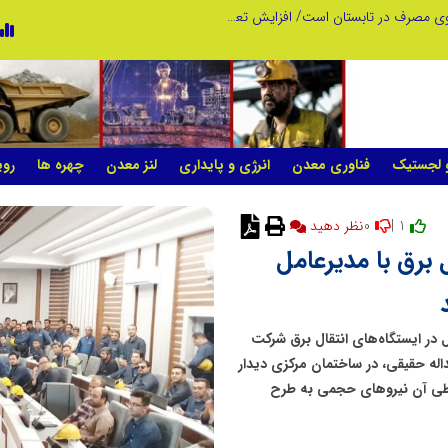
عامل افزایش قبوض برخی مشترکان، عبور از الگوی مصرف در تابستان است/ افزایش تعرفه نداشتیم
پنجمین مانور سراسری «صد شب، صد بازد
و لجستیک
فناوری معدن
انرژی و پایداری
لنز معدن
چهره ها
روی
0
1 |
نظر دهید
برق با مدیرعامل
های حجمی شاغل در ایستگاه‌های انتقال برق شرکت
له حقیقی، در ساختمان مرکزی دیدار
و طی آن نیروهای حجمی به طرح