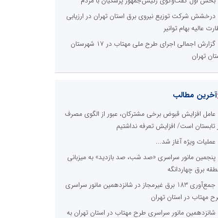
بخش اول گفت‌وگوی رئیس‌جمهور پزشکیان با مردم
درخشش شرکت توزیع نیروی برق استان تهران در ارزیابی
ارت عالیه بهام توانیر
گزارش اجمالی اجرای طرح ملی مهتاب در ۱۷ شهرستان
تان تهران
آخرین مطالب
عامل افزایش قبوض برخی مشترکان، عبور از الگوی مصرف
 تابستان است/ افزایش تعرفه نداشتیم
عملیات ویژه آغاز شد...
پنجمین مانور سراسری «صد شب، صد بازدید» به میزبانی
طقه برق چهاردانگه
جمع‌آوری 183 برق غیرمجاز در شانزدهمین مانور سراسری
ح مهتاب در استان تهران
شانزدهمین مانور سراسری طرح مهتاب در استان تهران به