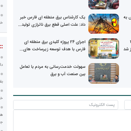
 به
یک کارشناس برق منطقه ای فارس خبر
خز
داد: علت اصلی قطع برق ناترازی تولید...
۶۶ به ۲۰
اجرای 24 پروژه کلیدی برق منطقه ای
::
 شد
فارس با هدف توسعه زیرساخت های...
دا
سهولت خدمت‌رسانی به مردم با تعامل
بین صنعت آب و برق
بق
خد
هو
جا