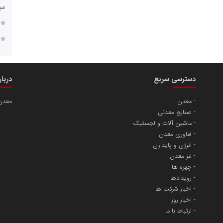
می
دسترسی سریع
دربا
معدن
معدن
صنایع معدنی
ماشین آلات و لجستیک
فناوری معدن
انرژی و پایداری
لنز معدن
چهره ها
رویدادها
اخبار شرکت ها
اخبار روز
ارتباط با ما