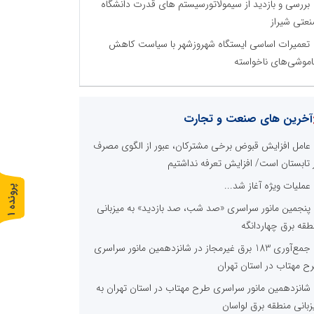
بررسی و بازدید از سیمولاتورسیستم های قدرت دانشگاه
عتی شیراز
تعمیرات اساسی ایستگاه شهروزشهر با سیاست کاهش
موشی‌های ناخواسته
آخرین های صنعت و تجارت
عامل افزایش قبوض برخی مشترکان، عبور از الگوی مصرف
 تابستان است/ افزایش تعرفه نداشتیم
عملیات ویژه آغاز شد...
پ
1
پنجمین مانور سراسری «صد شب، صد بازدید» به میزبانی
ر
و
ن
د
ه
طقه برق چهاردانگه
جمع‌آوری 183 برق غیرمجاز در شانزدهمین مانور سراسری
ح مهتاب در استان تهران
شانزدهمین مانور سراسری طرح مهتاب در استان تهران به
زبانی منطقه برق لواسان