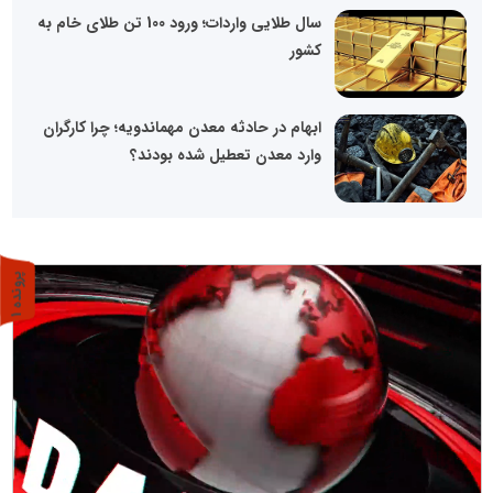
سال طلایی واردات؛ ورود 100 تن طلای خام به
کشور
ابهام در حادثه معدن مهماندویه؛ چرا کارگران
وارد معدن تعطیل شده بودند؟
پ
1
ر
و
ن
د
ه