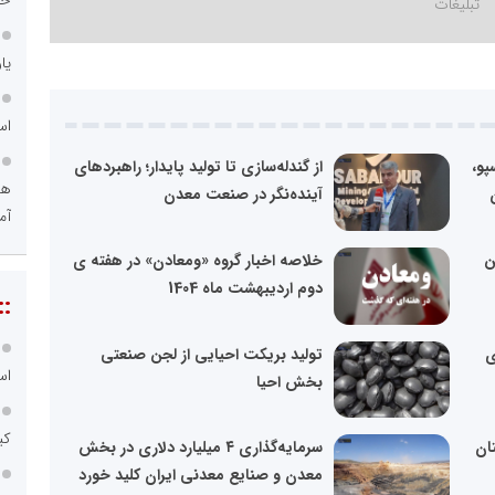
یا
اس
پو،
از گندله‌سازی تا تولید پایدار؛ راهبردهای
هو
آینده‌نگر در صنعت معدن
آم
ن
خلاصه اخبار گروه «ومعادن» در هفته‌ ی
دوم اردیبهشت ماه 1404
::
ی
تولید بریکت احیایی از لجن صنعتی
اس
بخش احیا
کی
ان
سرمایه‌گذاری ۴ میلیارد دلاری در بخش
معدن و صنایع معدنی ایران کلید خورد