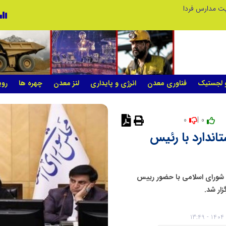
ریت مدارس فردا
و لجستیک
فناوری معدن
انرژی و پایداری
لنز معدن
چهره ها
روی
0
0 |
ندارد با رئیس
شورای اسلامی با حضور رییس
ار شد.