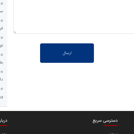
سا
فر
نو
بق
دا
ور
دسترسی سریع
دربا
معدن
معدن