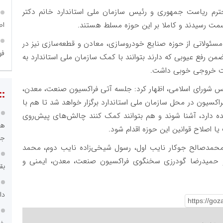
رم ریاست جمهوری و رئیس سازمان ملی استاندارد خانم دکتر
اص
 سمت رسیدند و کاملا بر این حوزه مسلط هستند.
 مسئولانی از حوزه صنایع خودروسازی، معادن و قطعه‌سازی نیز در
فو
 رفع عیوبی که دارند بتوانند با کمک سازمان ملی استاندارد به
شست خروجی خوبی داشت.
س شورای اسلامی، اظهار کرد: جلسه آتی فراکسیون صنعت، معدن،
::
کسیون در محل سازمان ملی استاندارد برگزار خواهد شد تا هم با
ده دارد، آشنا شوند و هم بتوانند کمک کنند چالش‌های پیش‌روی
هو
 اصلاح قوانین این حوزه اقدام شود.
جا
مدصالح جوکار نایب اول، رسول شیخی‌زاده نایب دوم، محمد
م و حمیدرضا گودرزی سخنگوی فراکسیون صنعت، معدن، ایمنی و
بق
دا
خد