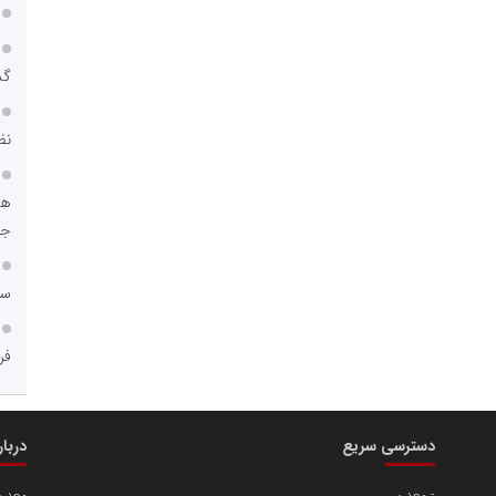
گذ
نظ
هو
جا
سا
فر
دسترسی سریع
دربا
معدن
معدن