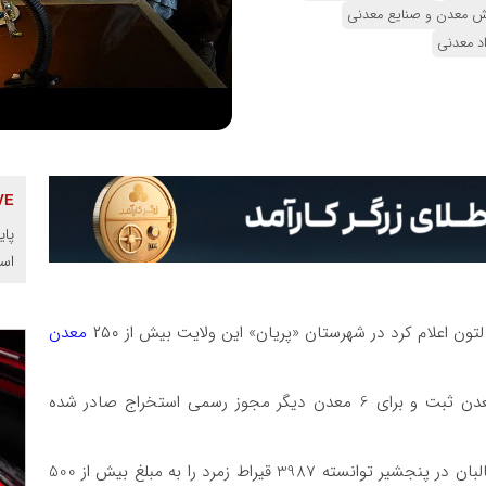
خش معدن و صنایع معدنی
د معدنی
پای
اس
تون اعلام کرد در شهرستان «پریان» این ولایت بیش از ۲۵۰
معدن
سخنگوی ولایت پنجشیر گفت که از این میان 100 معدن ثبت و برای 6 معدن دیگر مجوز رسمی استخراج صادر شده
وی افزود: در تازه‌ترین مورد، ریاست معادن حکومت طالبان در پنجشیر توانسته 3987 قیراط زمرد را به مبلغ بیش از 500