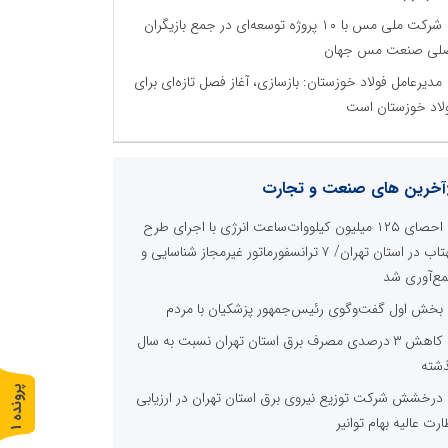
شرکت ملی مس با ۱۰ پروژه توسعه‌ای در جمع بازیگران
لی صنعت مس جهان
مدیرعامل فولاد خوزستان: بازسازی، آغاز فصل تازه‌ای برای
لاد خوزستان است
آخرین های صنعت و تجارت
احصای ۱۲۵ میلیون کیلووات‌ساعت انرژی با اجرای طرح
مهتاب در استان تهران/ ۷ ترانسفورماتور غیرمجاز شناسایی و
ع‌آوری شد
بخش اول گفت‌وگوی رئیس‌جمهور پزشکیان با مردم
کاهش ۳ درصدی مصرف برق استان تهران نسبت به سال
شته
پ
1
درخشش شرکت توزیع نیروی برق استان تهران در ارزیابی
ارت عالیه بهام توانیر
ر
و
ن
د
ه