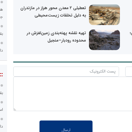
تعطیلی ۲ معدن محور هراز در مازندران
هو
به دلیل تخلفات زیست‌محیطی
جا
؛
تهیه نقشه پهنه‌بندی زمین‌لغزش در
بق
محدوده رودبار–منجیل
دا
::
بق
اس
دا