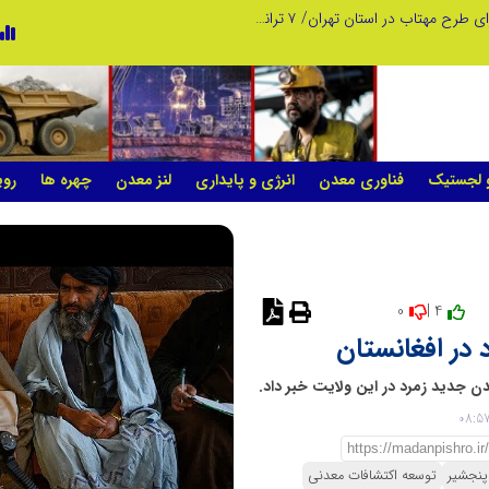
احصای ۱۲۵ میلیون کیلووات‌ساعت انرژی با اجرای طرح مهتاب در استان تهران/ ۷ ترانسفورماتور غیرمجاز شناسایی و جمع‌آوری شد
کاهش ۳ درصدی مصرف برق استان تهران نسبت به سال گذشته
و لجستیک
فناوری معدن
انرژی و پایداری
لنز معدن
چهره ها
روی
0
4 |
پنجشیر
توسعه اکتشافات معدنی