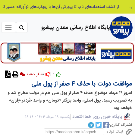
از کشف استعدادهای ناب تا پرورش آن‌ها با رویکردهای نوآورانه؛ مسیر تحول‌آفرین شنای ایران در سطح جهانی
پایگاه اطلاع رسانی معدن پیشرو
0
2 |
نظر دهید
موافقت دولت با حذف ۴ صفر از پول ملی
امروز ۱۹ مرداد موضوع حذف ۴ صفر از پول ملی هم در دولت مطرح شد و
به تصویب رسید. پول اصلی، واحد بزرگتر «تومان» و واحد خُردتر «ِقران»
خواهد بود.
پایگاه خبری روی خط اقتصاد
یکشنبه 19 مرداد 1404 - 18:19
اشتراک گذاری:
لینک کوتاه