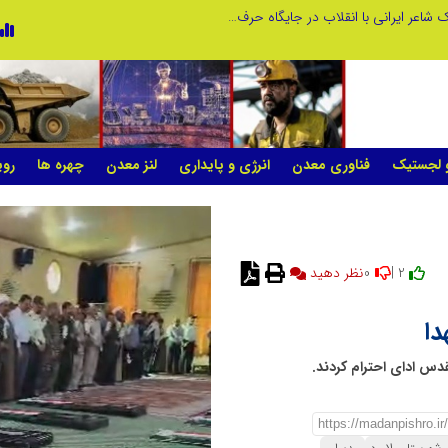
چیستی طراشعر از نگاه امین افضل‌پور؛ چگونه یک شاعر ایرانی با انقلاب در جایگاه حرف، شعر را از متن خطی به میدان ادراک بصری تبدیل کرد؟
و لجستیک
فناوری معدن
انرژی و پایداری
لنز معدن
چهره ها
روی
0
2 |
نظر دهید
دا
دس ادای احترام کردند.