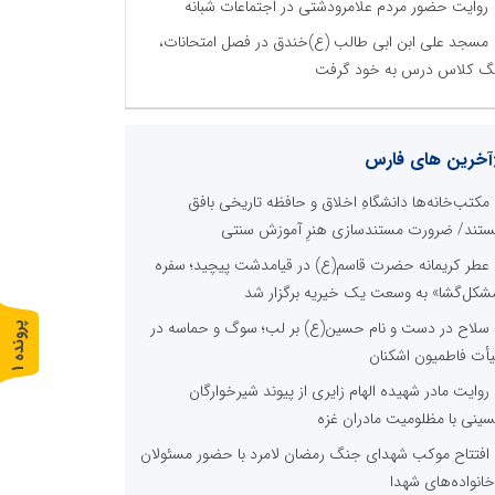
روایت حضور مردم علامرودشتی در اجتماعات شبانه
مسجد علی ابن ابی طالب (ع)خندق در فصل امتحانات،
گ کلاس درس به خود گرفت
آخرین های فارس
مکتب‌خانه‌ها دانشگاهِ اخلاق و حافظه تاریخی بافق
تند/ ضرورت مستندسازی هنرِ آموزش سنتی
عطر کریمانه حضرت قاسم(ع) در قیامدشت پیچید؛ سفره
شکل‌گشا» به وسعت یک خیریه برگزار شد
سلاح در دست و نام حسین(ع) بر لب؛ سوگ و حماسه در
پ
1
أت فاطمیون اشکنان
ر
و
ن
د
ه
روایت مادر شهیده الهام زایری از پیوند شیرخوارگان
ینی با مظلومیت مادران غزه
افتتاح موکب شهدای جنگ رمضان لامرد با حضور مسئولان
خانواده‌های شهدا