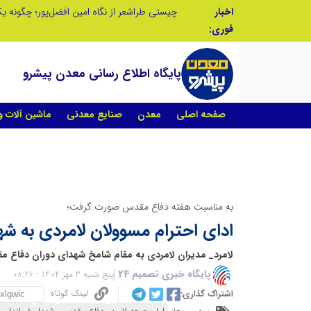
اخبار
تنگه هرمز دیگر به وضعیت سابق برنمی گردد؛ جمهوری اسلامی چگونه این آبراه راهبردی را به دال مرکزی نظم امنیتی جدید غرب آسیا تبدیل می کند؟
فوری:
پایگاه اطلاع رسانی معدن پیشرو
صفحه اصلی
معدن
صنایع معدنی
ماشین آلات 
به مناسبت هفته دفاع مقدس صورت گرفت؛
ادای احترام مسوولان لامردی به شه
لامرد_ مدیران لامردی به مقام شامخ شهدای دوران دفاع مق
پایگاه خبری تصمیم 24
پنج شنبه 3 مهر 1404 - 08:26
لینک کوتاه
اشتراک گذاری: