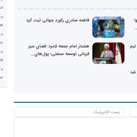
اس
ا
فاطمه صادری رکورد جهانی ثبت کرد
هم
جا
 تیم
هشدار امام جمعه لامرد: فضای سبز
قربانی توسعه صنعتی؛ پول‌های...
فن
 شد
صن