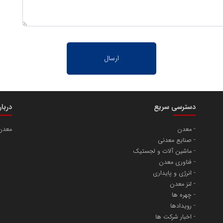
دسترسی سریع
دربا
معدن
معدن
صنایع معدنی
ماشین آلات و لجستیک
فناوری معدن
انرژی و پایداری
لنز معدن
چهره ها
رویدادها
اخبار شرکت ها