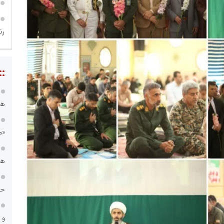
رن
::
هس
«م
هی
حس
و 