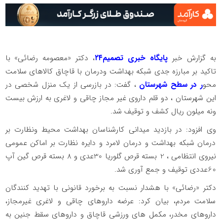
به گزارش خبر
پایگاه خبری تصمیم۲۴
، دکتر «معصومه رضائی» با
تاکید بر مبارزه جدی شبکه بهداشت ودرمان با قاچاق کالاهای سلامت
محو
ر در سطح شهرستان
، گفت: در بازرسی از یک منزل شخصی در
این شهرستان ، دو قلم داروی غیر مجاز چاقی و لاغری به ارزش بیست
ونه میلون ریال کشف و توقیف شد.
وی افزود: در بازدید میدانی کارشناسان بهداشت محیط ونظارت بر
درمان شبکه بهداشت و درمان لامرد و دایره نظارت بر اماکن عمومی
نیروی انتظامی ، 2 بسته قرص گلوریا 30عدی و 8 بسته قرص گین آپ
60عددی توقیف و جمع آوری شد.
دکتر «رضائی» با هشدار نسبت به برخورد قانونی با تهدید کنندگان
سلامت مردم، بیان کرد: عرضه داروهای چاقی و لاغری غیر‌مجاز،
داروهای مخدر، مکمل های ورزشی قاچاق و داروهای سقط جنین به