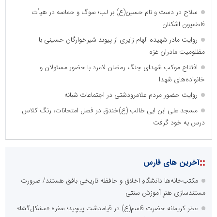
سلاح در دست و نام حسین(ع) بر لب؛ سوگ و حماسه در هیأت
فاطمیون اشکنان
روایت مادر شهیده الهام زایری از پیوند شیرخوارگان حسینی با
مظلومیت مادران غزه
افتتاح موکب شهدای جنگ رمضان لامرد با حضور مسئولان و
خانواده‌های شهدا
روایت حضور مردم علامرودشتی در اجتماعات شبانه
مسجد علی ابن ابی طالب (ع)خندق در فصل امتحانات، رنگ کلاس
درس به خود گرفت
::
آخرین های فارس
مکتب‌خانه‌ها دانشگاهِ اخلاق و حافظه تاریخی بافق هستند/ ضرورت
مستندسازی هنرِ آموزش سنتی
عطر کریمانه حضرت قاسم(ع) در قیامدشت پیچید؛ سفره «مشکل‌گشا»