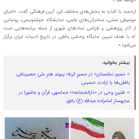
خواهد شد.»
ارجمند با اشاره به بخش‌های مختلف این آیین فرهنگی گفت: «اجرای
موسیقی سنتی، سخنرانی‌های علمی، نمایشگاه خوشنویسی، رونمایی
از آثار پژوهشی و طراحی نمادهای شهری از جمله برنامه‌هایی است
که با هدف تبیین جایگاه وحشی بافقی در تاریخ ادبیات ایران برگزار
می‌شود.»
بیشتر بخوانید:
نسیمِ نخلستان» در مسیرِ کربلا؛ پیوندِ هنرِ ملیِ حصیربافی
بافقی‌ها با ارادتِ حسینی
طنینِ وحی در «دارالشجاعه»؛ حماسهی قرآن و عاشورا در
سایهسارِ امامزاده عبدالله (ع) بافق