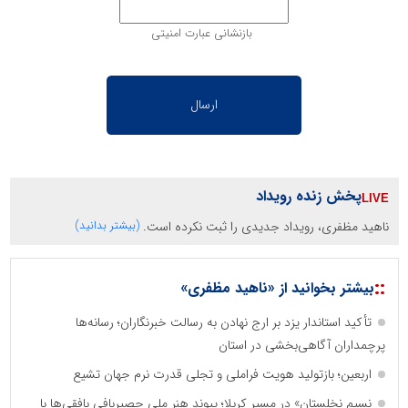
بازنشانی عبارت امنیتی
پخش زنده رویداد
ناهید مظفری، رویداد جدیدی را ثبت نکرده است.
(بیشتر بدانید)
::
بیشتر بخوانید از «ناهید مظفری»
تأکید استاندار یزد بر ارج نهادن به رسالت خبرنگاران؛ رسانه‌ها
پرچمداران آگاهی‌بخشی در استان
اربعین؛ بازتولید هویت فراملی و تجلی قدرت نرم جهان تشیع
نسیمِ نخلستان» در مسیرِ کربلا؛ پیوندِ هنرِ ملیِ حصیربافی بافقی‌ها با