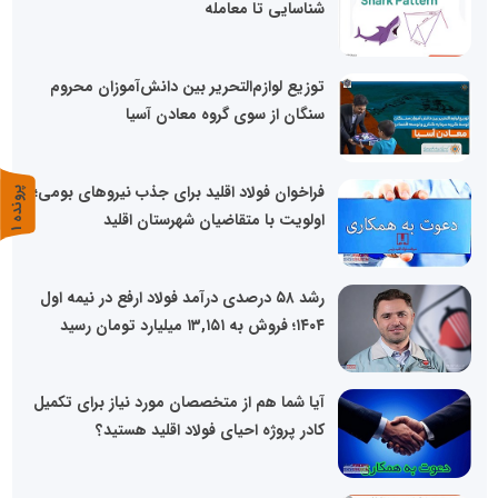
شناسایی تا معامله
توزیع لوازم‌التحریر بین دانش‌آموزان محروم
سنگان از سوی گروه معادن آسیا
فراخوان فولاد اقلید برای جذب نیروهای بومی؛
پ
1
اولویت با متقاضیان شهرستان اقلید
ر
و
ن
د
ه
رشد ۵۸ درصدی درآمد فولاد ارفع در نیمه اول
۱۴۰۴؛ فروش به ۱۳,۱۵۱ میلیارد تومان رسید
آیا شما هم از متخصصان مورد نیاز برای تکمیل
کادر پروژه احیای فولاد اقلید هستید؟