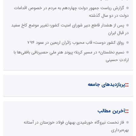
گزارش ریاست جمهور دولت چهاردهم به مردم در خصوص اقدامات
دولت در دو سال گذشته
پس از هشدار قاطع دبیر شورای امنیت کشور؛ تغییر موضع کاخ سفید
در قبال ایران
رواق کشور دوست؛ قاب محبوب زائران اربعین در عمود ۷۹۴
نسیمِ نخلستان» در مسیرِ کربلا؛ پیوندِ هنرِ ملیِ حصیربافی بافقی‌ها با
ارادتِ حسینی
::
پربازدیدهای جامعه
::
آخرین مطالب
فاز نخست نیروگاه خورشیدی بهبهان فولاد خوزستان در آستانه
بهره‌برداری