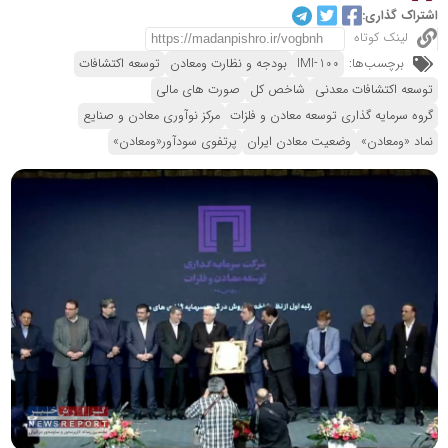
اشتراک گذاری:
لینک کوتاه
برچسب‌ها:
IMI-100
بودجه و نظارت ومعادن
توسعه اکتشافات
توسعه اکتشافات معدنی
شاخص کل
صورت های مالی
گروه سرمایه گذاری توسعه معادن و فلزات
مرکز نوآوری معادن و صنایع
نماد «ومعادن»
وضعیت معادن ایران
پرتفوی سودآور«ومعادن»