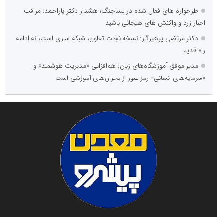
طرحواره های فعال شده در پساجنگ؛ هشدار دکتر یاراحمد: مراقب
اخبار زرد و واکنش های هیجانی باشید
دکتر مرتضی پرهیزگار: نسخه نجات تعاون، شبکه سازی است، نه ادامه
راه قدیم
مدیر موفق آموزشگاه‌های زبان: هم‌افزایی «مدیریت هوشمند» و
«سرمایه‌های انسانی» رمز عبور از بحران‌های آموزشی است