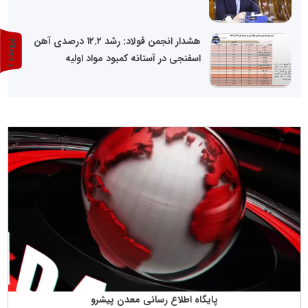
هشدار انجمن فولاد: رشد ۱۲.۲ درصدی آهن
پ
1
اسفنجی در آستانه کمبود مواد اولیه
ر
و
ن
د
ه
پایگاه اطلاع رسانی معدن پیشرو