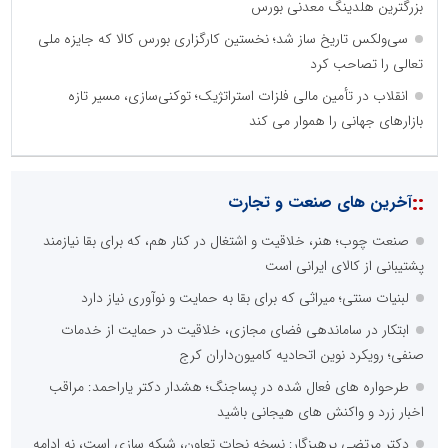
بزرگترین هلدینگ معدنی بورس
سی‌ولکس تاریخ ساز شد؛ نخستین کارگزاری بورس کالا که جایزه ملی
تعالی را تصاحب کرد
انقلاب در تأمین مالی فلزات استراتژیک؛ توکنی‌سازی، مسیر تازه
بازارهای جهانی را هموار می کند
::
آخرین های صنعت و تجارت
صنعت چوب؛ هنر، خلاقیت و اشتغال در کنار هم، که برای بقا نیازمند
پشتیبانی از کالای ایرانی است
لبنیات سنتی؛ میراثی که برای بقا به حمایت و نوآوری نیاز دارد
ابتکار در ساماندهی فضای مجازی، خلاقیت در حمایت از خدمات
صنفی؛ رویکرد نوین اتحادیه کامیون‌داران کرج
طرحواره های فعال شده در پساجنگ؛ هشدار دکتر یاراحمد: مراقب
اخبار زرد و واکنش های هیجانی باشید
دکتر مرتضی پرهیزگار: نسخه نجات تعاون، شبکه سازی است، نه ادامه