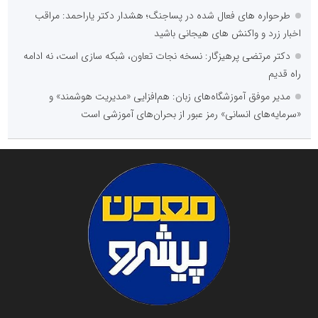
طرحواره های فعال شده در پساجنگ؛ هشدار دکتر یاراحمد: مراقب
اخبار زرد و واکنش های هیجانی باشید
دکتر مرتضی پرهیزگار: نسخه نجات تعاون، شبکه سازی است، نه ادامه
راه قدیم
مدیر موفق آموزشگاه‌های زبان: هم‌افزایی «مدیریت هوشمند» و
«سرمایه‌های انسانی» رمز عبور از بحران‌های آموزشی است