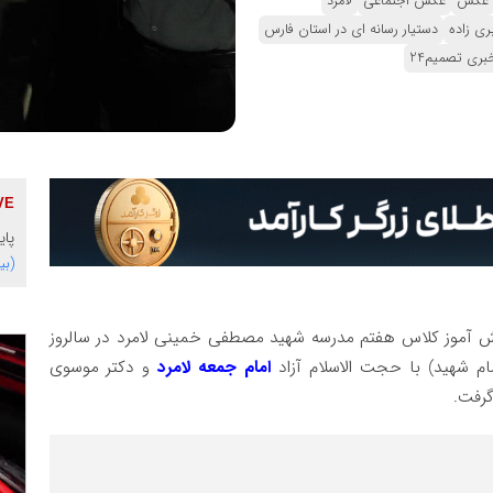
عکس
عکس اجتماعی
لامرد
ری زاده
دستیار رسانه ای در استان فارس
بری تصمیم24
پایگاه 
(بی
نش آموز کلاس هفتم مدرسه شهید مصطفی خمینی لامرد در سالروز
امام جمعه لامرد
و دکتر موسوی
گرفت.