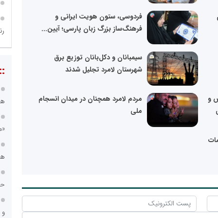
فردوسی، ستون هویت ایرانی و
فرهنگ‌ساز بزرگ زبان پارسی؛ آیین...
رن
سیمبانان و دکل‌بانان توزیع برق
::
شهرستان لامرد تجلیل شدند
س و
مردم لامرد همچنان در میدان انسجام
هس
ملی
«م
ات
هی
حس
و 