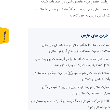
روایت حضور مردم علامرودشتی در اجتماعات شبانه
مسجد علی ابن ابی طالب (ع)خندق در فصل امتحانات،
گ کلاس درس به خود گرفت
پ
1
آخرین های فارس
ر
و
ن
د
ه
مکتب‌خانه‌ها دانشگاهِ اخلاق و حافظه تاریخی بافق
تند/ ضرورت مستندسازی هنرِ آموزش سنتی
عطر کریمانه حضرت قاسم(ع) در قیامدشت پیچید؛ سفره
شکل‌گشا» به وسعت یک خیریه برگزار شد
سلاح در دست و نام حسین(ع) بر لب؛ سوگ و حماسه در
أت فاطمیون اشکنان
روایت مادر شهیده الهام زایری از پیوند شیرخوارگان
ینی با مظلومیت مادران غزه
افتتاح موکب شهدای جنگ رمضان لامرد با حضور مسئولان
خانواده‌های شهدا