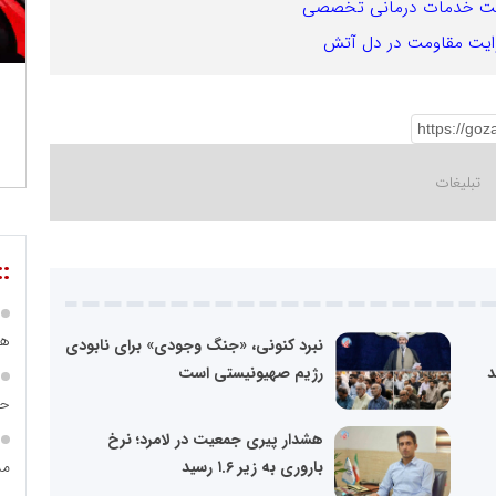
دریافت خدمات درمانی تخصصی
::
هی
نبرد کنونی، «جنگ وجودی» برای نابودی
رژیم صهیونیستی است
حس
هشدار پیری جمعیت در لامرد؛ نرخ
مس
باروری به زیر ۱.۶ رسید