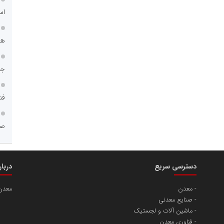
اس
هم
جا
فن
صن
دسترسی سریع
دربا
معدن
معدن
صنایع معدنی
ماشین آلات و لجستیک
فناوری معدن