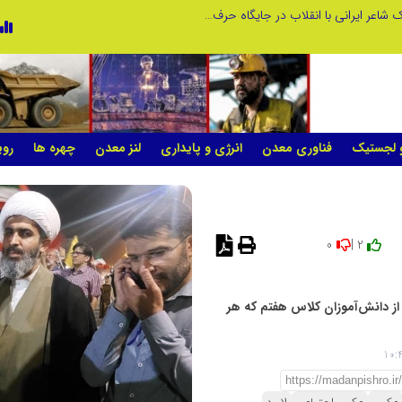
چیستی طراشعر از نگاه امین افضل‌پور؛ چگونه یک شاعر ایرانی با انقلاب در جایگاه حرف، شعر را از متن خطی به میدان ادراک بصری تبدیل کرد؟
و لجستیک
فناوری معدن
انرژی و پایداری
لنز معدن
چهره ها
روی
0
2 |
از دانش‌آموزان کلاس هفتم که هر