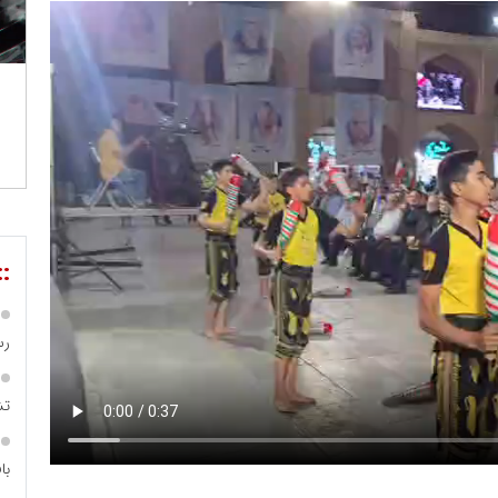
::
رس
تش
با