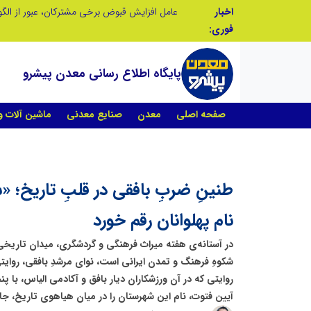
اخبار
عامل افزایش قبوض برخی مشترکان، عبور از الگوی مصرف در تابستان است/ افزایش تعرفه نداشتیم
پنجمین مانور سراسری «صد شب، صد بازدید» به 
فوری:
پایگاه اطلاع رسانی معدن پیشرو
صفحه اصلی
معدن
صنایع معدنی
ماشین آلات 
طنینِ ضربِ بافقی در قلبِ تاریخ؛ 
نام پهلوانان رقم خورد
در آستانه‌ی هفته میراث فرهنگی و گردشگری، میدان تاریخی 
شکوهِ فرهنگ و تمدن ایرانی است، نوای مرشدِ بافقی، روایتی
روایتی که در آن ورزشکاران دیار بافق و آکادمی الیاس، با پن
آیین فتوت، نام این شهرستان را در میان هیاهوی تاریخ، جاو