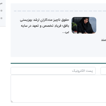
می
حقوق ناچیز مددکاران ارشد بهزیستی
بافق؛ فریادِ تخصص و تعهد در سایه
بی...
مند