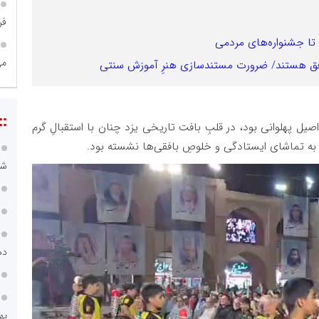
فر
 تا جشنواره‌های مردمی
می
بافق هستند/ ضرورت مستندسازی هنرِ آموزش سنتی
::
یل پهلوانی بود، در قلبِ بافت تاریخی یزد چنان با استقبالِ گرم
ر به تماشای ایستادگی و خلوصِ بافقی‌ها نشسته بود.
شی
ده
په