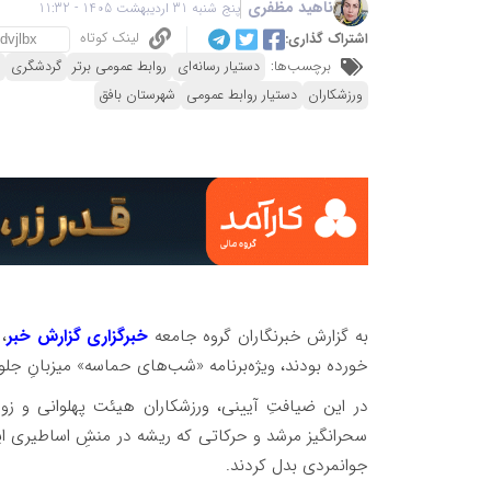
ناهید مظفری
پنج شنبه 31 اردیبهشت 1405 - 11:32
لینک کوتاه
اشتراک گذاری:
برچسب‌ها:
دستیار رسانه‌ای
روابط عمومی برتر
گردشگری
ورزشکاران
دستیار روابط عمومی
شهرستان بافق
به گزارش خبرنگاران گروه جامعه
خبرگزاری گزارش خبر
،
خورده بودند، ویژه‌برنامه «شب‌های حماسه» میزبانِ جلوه‌
در این ضیافتِ آیینی، ورزشکاران هیئت پهلوانی و زورخ
سحرانگیز مرشد و حرکاتی که ریشه در منشِ اساطیری ایران
جوانمردی بدل کردند.