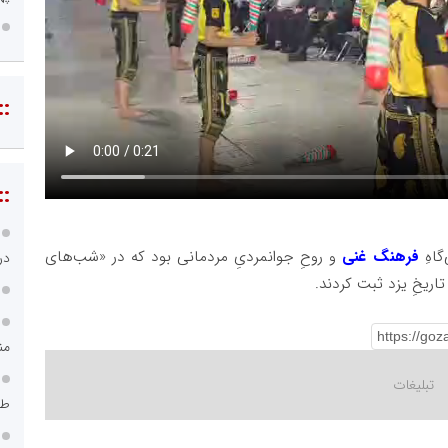
::
::
گاهِ
فرهنگ غنی
و روحِ جوانمردیِ مردمانی بود که در «شب‌های
در
تاریخِ یزد ثبت کردند.
من
طر