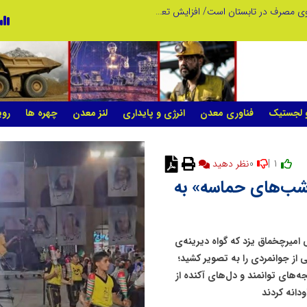
میزبانی منطقه برق چهاردانگه
شانزدهمین مانور سراسری طرح مهتاب در 
و لجستیک
فناوری معدن
انرژی و پایداری
لنز معدن
چهره ها
روی
0
1 |
«شب‌های حماسه» به
امیرچخماق یزد که گواه دیرینه‌ی
 از جوانمردی را به تصویر کشید؛
جه‌های توانمند و دل‌های آکنده از
دانه کردند