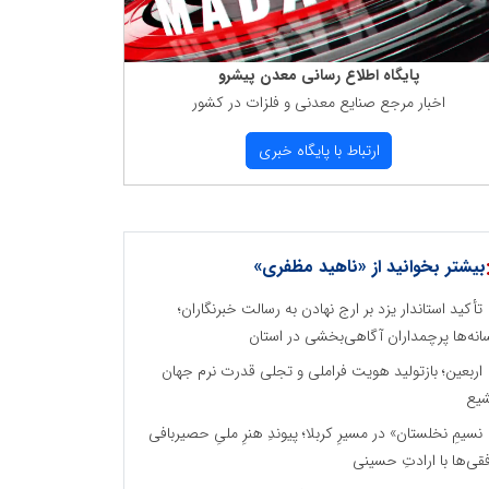
پایگاه اطلاع رسانی معدن پیشرو
اخبار مرجع صنایع معدنی و فلزات در كشور
ارتباط با پایگاه خبری
بیشتر بخوانید از «ناهید مظفری»
تأکید استاندار یزد بر ارج نهادن به رسالت خبرنگاران؛
انه‌ها پرچمداران آگاهی‌بخشی در استان
اربعین؛ بازتولید هویت فراملی و تجلی قدرت نرم جهان
یع
نسیمِ نخلستان» در مسیرِ کربلا؛ پیوندِ هنرِ ملیِ حصیربافی
فقی‌ها با ارادتِ حسینی