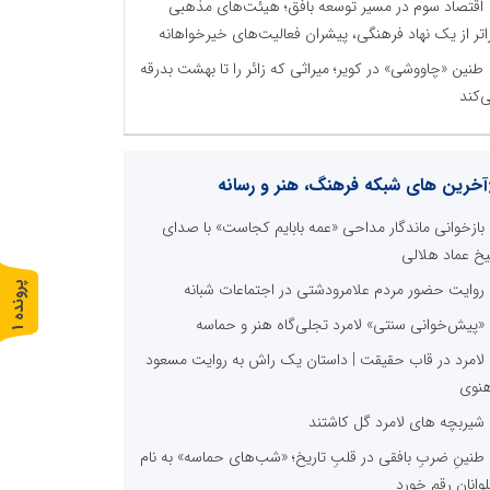
اقتصاد سوم در مسیر توسعه بافق؛ هیئت‌های مذهبی
اتر از یک نهاد فرهنگی، پیشران فعالیت‌های خیرخواهانه
طنین «چاووشی» در کویر؛ میراثی که زائر را تا بهشت بدرقه
‌کند
آخرین های شبکه فرهنگ، هنر و رسانه
بازخوانی ماندگار مداحی «عمه بابایم کجاست» با صدای
خ عماد هلالی
روایت حضور مردم علامرودشتی در اجتماعات شبانه
پ
1
«پیش‌خوانی سنتی» لامرد تجلی‌گاه هنر و حماسه
ر
و
ن
د
ه
لامرد در قاب حقیقت | داستان یک راش به روایت مسعود
نوی
شیربچه های لامرد گل کاشتند
طنینِ ضربِ بافقی در قلبِ تاریخ؛ «شب‌های حماسه» به نام
لوانان رقم خورد