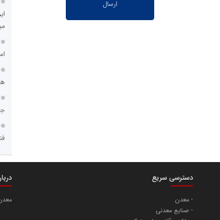
ای
می
اس
هم
جا
فن
دسترسی سریع
دربا
معدن
معدن
صنایع معدنی