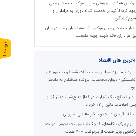
رئیس هیئت سرپرستی ملل از موکب خدمت رسانی
زدید کرد؛ تأکید بر خدمت شبانه روزی به عزاداران و
ییع‌کنندگان
آغاز خدمت رسانی موکب مؤسسه اعتباری ملل در میان
ل عزاداران قائد شهید جبهه مقاومت
پ
1
ر
و
ن
د
ه
آخرین های اقتصاد
ورود تیم ویژه مجلس به انتصابات شستا و صندوق های
زنشستگی/ دیوان محاسبات: پرونده متخلفان به دادسرا
رود
اعتراف تلخ بانک تجارت در کدال؛ فلج‌شدن دفاتر کل و
 اطلاعات مالی از ۲۲ خرداد
حذف قوانین دست و پا گیر مالیاتی به زودی
سهم بزرگِ بنگاه‌های کوچک از تسهیلات نجومی دولت؛
زگشایی وزیر صمت از سرنوشت ۷۰۰ همت