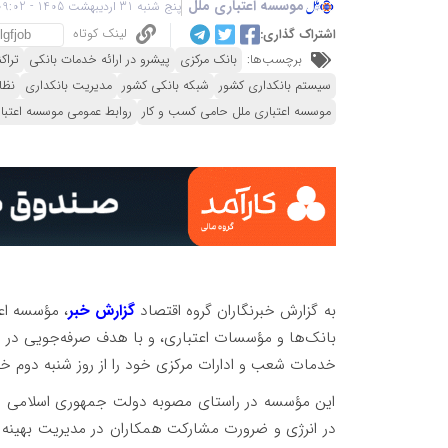
موسسه اعتباری ملل
پنج شنبه 31 اردیبهشت 1405 - 09:02
لینک کوتاه
اشتراک گذاری:
برچسب‌ها:
بانک مرکزی
پیشرو در ارائه خدمات بانکی
تراک
سیستم بانکداری کشور
شبکه بانکی کشور
مدیریت بانکداری
نظا
موسسه اعتباری ملل حامی کسب و کار
روابط عمومی موسسه اعتبا
به گزارش خبرنگاران گروه اقتصاد
گزارش خبر
، مؤسسه اع
بانک‌ها و مؤسسات اعتباری، و با هدف صرفه‌جویی در 
خدمات شعب و ادارات مرکزی خود را از روز شنبه دوم خردا
این مؤسسه در راستای مصوبه دولت جمهوری اسلامی ایر
در انرژی و ضرورت مشارکت همکاران در مدیریت بهینه سا