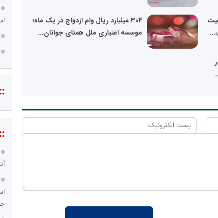
استان
عیت
۳۰۴ میلیارد ریال وام ازدواج در یک ماه؛
...
موسسه اعتباری ملل همتای جوانان...
ر
.
::
::
آن
اس
جد