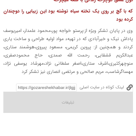
نون عشق دوچرخه زندگی با قصه میچرخه
که با گچ بر روی یک تخته سیاه نوشته بود این زیبایی را دوچندان
کرده بود
وی در پایان تشکر ویژه از:پرستو خواجه پور،محمود علمدار، امیریوسف
پاداش نیک و خیرآبادی که در تهیهء مواد اولیه طراحی و ساخت یاری
کردند و همچنین از: پروین کریمی، مسعود پیروی،هوشمند ستاری،
عبدالکریم قشقایی، رحمت الله صمدی، حاج محمودصفری،
منوچهرکثیری،اشرف ستاری،اصغر سلطانی نژاد،مهرشاد یوسفی نژاد،
مهساگرشاسب، مریم صالحی و مرتضی انصاری نیز تشکر کرد
لینک کوتاه در سایت اصلی