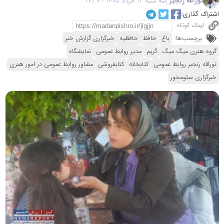
نورالله رنجبر
سه شنبه 12 خرداد 1405 - 17:37
اشتراک گذاری:
لینک کوتاه
برچسب‌ها:
باغ
حافظ
حافظیه
خبرگزاری گزارش خبر
گروه هنری میگ میگ
گریم
مدیر روابط عمومی
نمایشگاه
نورالله رنجبر روابط عمومی
کتابخانه
کتابفروشی
مشاور روابط عمومی در امور هنری
خبرگزاری سئومحور