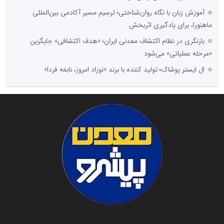
آموزش زبان با نگاه روان‌شناختی؛ ترسیم مسیر آکادمی بین‌المللی
ماهنورا، برای یادگیری اثربخش
بازنگری در نظام اکتشاف معدنی ایران؛ «هدف اکتشافی» جایگزین
«مرحله عملیاتی» می‌شود
ال ایستر پوشاک؛ تولید کننده با برند «نوزاد امروز، نابغه فردا»