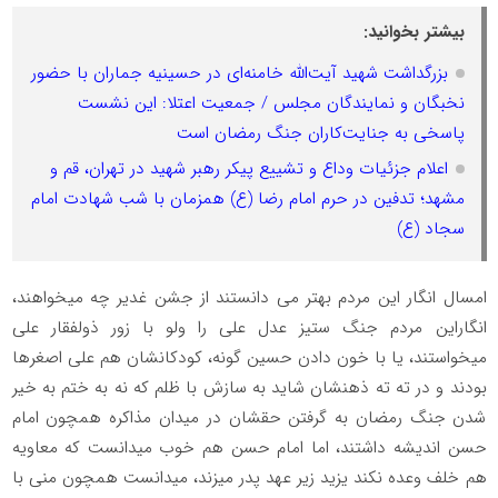
بیشتر بخوانید:
بزرگداشت شهید آیت‌الله خامنه‌ای در حسینیه جماران با حضور
نخبگان و نمایندگان مجلس / جمعیت اعتلا: این نشست
پاسخی به جنایت‌کاران جنگ رمضان است
اعلام جزئیات وداع و تشییع پیکر رهبر شهید در تهران، قم و
مشهد؛ تدفین در حرم امام رضا (ع) همزمان با شب شهادت امام
سجاد (ع)
امسال انگار این مردم بهتر می دانستند از جشن غدیر چه میخواهند،
انگاراین مردم جنگ ستیز عدل علی را ولو با زور ذولفقار علی
میخواستند، یا با خون دادن حسین گونه، کودکانشان هم علی اصغرها
بودند و در ته ته ذهنشان شاید به سازش با ظلم که نه به ختم به خیر
شدن جنگ رمضان به گرفتن حقشان در میدان مذاکره همچون امام
حسن اندیشه داشتند، اما امام حسن هم خوب میدانست که معاویه
هم خلف وعده نکند یزید زیر عهد پدر میزند، میدانست همچون منی با