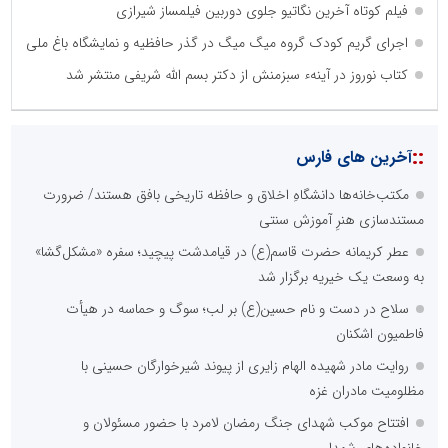
فیلم کوتاه آخرین نگاتیو جلوی دوربین فیلمساز شیرازی
اجرای گریم کودک گروه میگ میگ در گذر حافظیه و نمایشگاه باغ ملی
کتاب نوروز در آینهء سبزمنش از دکتر بسم الله شریفی منتشر شد
::
آخرین های فارس
مکتب‌خانه‌ها دانشگاهِ اخلاق و حافظه تاریخی بافق هستند/ ضرورت
مستندسازی هنرِ آموزش سنتی
عطر کریمانه حضرت قاسم(ع) در قیامدشت پیچید؛ سفره «مشکل‌گشا»
به وسعت یک خیریه برگزار شد
سلاح در دست و نام حسین(ع) بر لب؛ سوگ و حماسه در هیأت
فاطمیون اشکنان
روایت مادر شهیده الهام زایری از پیوند شیرخوارگان حسینی با
مظلومیت مادران غزه
افتتاح موکب شهدای جنگ رمضان لامرد با حضور مسئولان و