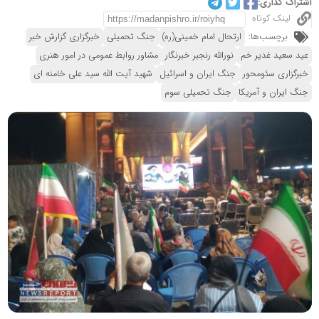
اشتراک گذاری:
لینک کوتاه
برچسب‌ها:
ارتحال امام خمینی(ره)
جنگ تحمیلی
خبرگزاری گزارش خبر
عید سعید غدیر خم
نورالله رنجبر خبرنگار
مشاور روابط عمومی در امور هنری
خبرگزاری سئومحور
جنگ ایران و اسرائیل
شهید آیت الله سید علی خامنه ای
جنگ ایران و آمریکا
جنگ تحمیلی سوم