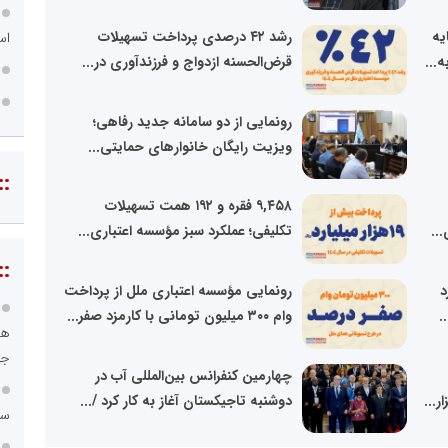
یه
رشد ۴۲ درصدی پرداخت تسهیلات
استان
قرض‌الحسنه ازدواج و فرزندآوری در...
رونمایی از دو سامانه جدید رفاهی؛
ویزیت رایگان خانوارهای حمایتی...
::
۹,۴۵۸ فقره و ۱۹۲ همت تسهیلات
..
تکلیفی؛ عملکرد سبز مؤسسه اعتباری...
::
زد
رونمایی مؤسسه اعتباری ملل از پرداخت
وام ۳۰۰ میلیون تومانی با کارمزد صفر...
هو
جا
چهارمین کنفرانس بین‌المللی آب در
دوشنبه تاجیکستان آغاز به کار کرد /...
سا