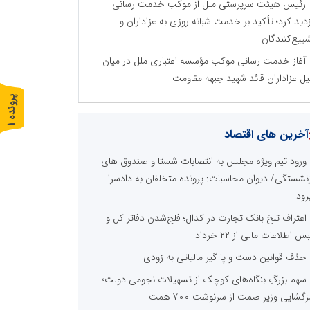
رئیس هیئت سرپرستی ملل از موکب خدمت رسانی
زدید کرد؛ تأکید بر خدمت شبانه روزی به عزاداران و
ییع‌کنندگان
آغاز خدمت رسانی موکب مؤسسه اعتباری ملل در میان
ل عزاداران قائد شهید جبهه مقاومت
پ
1
ر
و
ن
د
ه
آخرین های اقتصاد
ورود تیم ویژه مجلس به انتصابات شستا و صندوق های
زنشستگی/ دیوان محاسبات: پرونده متخلفان به دادسرا
رود
اعتراف تلخ بانک تجارت در کدال؛ فلج‌شدن دفاتر کل و
 اطلاعات مالی از ۲۲ خرداد
حذف قوانین دست و پا گیر مالیاتی به زودی
سهم بزرگِ بنگاه‌های کوچک از تسهیلات نجومی دولت؛
زگشایی وزیر صمت از سرنوشت ۷۰۰ همت