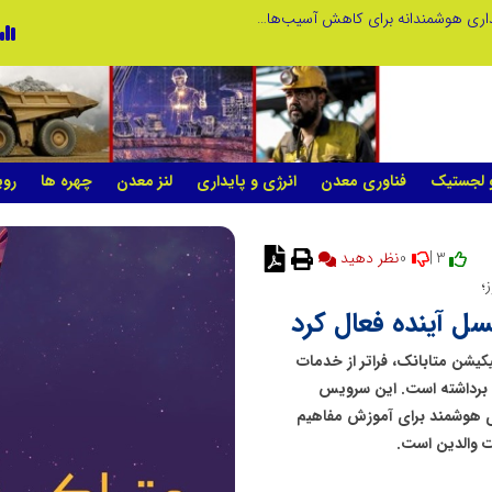
نوآوری و خلاقیت در آموزش رانندگی؛ سرمایه‌گذاری هوشمندانه برای کاهش آسیب‌های اجتماعی و ارتقای ایمنی جامعه
نوآوری و یادگیری دیجیتال؛ کلید تحول 
و لجستیک
فناوری معدن
انرژی و پایداری
لنز معدن
چهره ها
روی
0
3 |
نسل آینده فعال کرد
کیشن متابانک، فراتر از خدمات
ه برداشته است. این سرویس
ل طراحی شده، ابزاری هوشمند برای آموزش مفاهیم
ت والدین است.