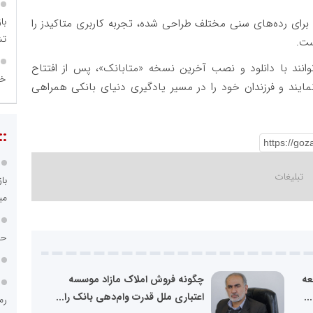
با
رای رده‌های سنی مختلف طراحی شده، تجربه کاربری متاکیدز را
تش
ست.
وانند با دانلود و نصب آخرین نسخه «متابانک»، پس از افتتاح
خی
ایند و فرزندان خود را در مسیر یادگیری دنیای بانکی همراهی
::
با
می
حبس
عه
چگونه فروش املاک مازاد موسسه
..
اعتباری ملل قدرت وام‌دهی بانک را...
رم