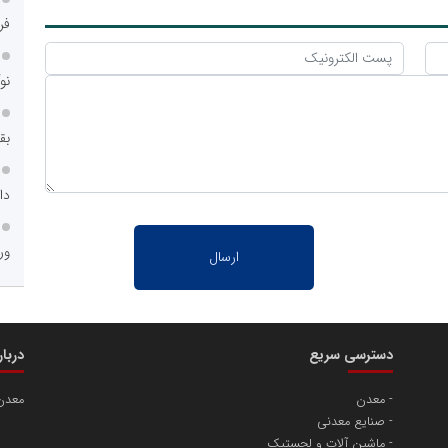
فر
نو
بق
دا
ور
دسترسی سریع
دربا
معدن
معدن
صنایع معدنی
ماشین آلات و لجستیک