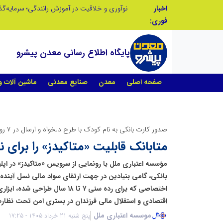
اخبار
در آینده‌ای که به زبان صفر و یک نوشته می‌شود، سازمان‌های بی‌تحول، محکوم به فراموشی‌اند
فوری:
پایگاه اطلاع رسانی معدن پیشرو
صفحه اصلی
معدن
صنایع معدنی
ماشین آلات 
صدور کارت بانکی به نام کودک با طرح دلخواه و ارسال در ۷ روز؛
متابانک قابلیت «متاکیدز» را برای 
مؤسسه اعتباری ملل با رونمایی از سرویس «متاکیدز» در اپلی
بانکی، گامی بنیادین در جهت ارتقای سواد مالی نسل آیند
اختصاصی که برای رده سنی ۷ تا ۱۸ سا
اقتصادی و استقلال مالی فرزندان در بستری امن تحت نظار
موسسه اعتباری ملل
پنج شنبه 21 خرداد 1405 - 17:25