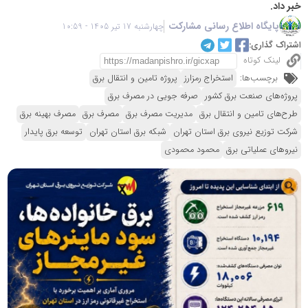
خبر داد.
پایگاه اطلاع رسانی مشارکت
چهارشنبه 17 تیر 1405 - 10:59
اشتراک گذاری:
لینک کوتاه
برچسب‌ها:
استخراج رمزارز
پروژه تامین و انتقال برق
پروژه‌های صنعت برق کشور
صرفه جویی در مصرف برق
طرح‌های تامین و انتقال برق
مدیریت مصرف برق
مصرف برق
مصرف بهینه برق
شرکت توزیع نیروی برق استان تهران
شبکه برق استان تهران
توسعه برق پایدار
نیروهای عملیاتی برق
محمود محمودی