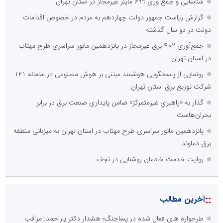
شناسایی و جمع‌آوری 699 ماینر غیرمجاز در استان تهران
گزارش ریاست جمهور دولت چهاردهم به مردم در خصوص اقدامات
دولت در دو سال گذشته
جمع‌آوری ۴۰۲ برق غیرمجاز در پانزدهمین مانور سراسری طرح مهتاب
در استان تهران
رونمایی از پاسخگویی هوشمند مبتنی بر هوش مصنوعی در سامانه ۱۲۱
شرکت توزیع برق استان تهران
گذار به «راهبریِ غیرمتمرکز» ضامن پایداری صنعت برق در برابر
بحران‌هاست
پانزدهمین مانور سراسری طرح مهتاب در استان تهران به میزبانی منطقه
برق دماوند
روایت خدمت خادمان روشنایی در نجف
::
آخرین مطالب
طرحواره های فعال شده در پساجنگ؛ هشدار دکتر یاراحمد: مراقب