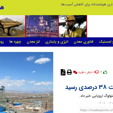
نوآوری و خلاقیت در آموزش رانندگی؛ سرمایه‌گذاری هوشمندانه برای کاهش آسیب‌های اجتماعی و ارتقای ایمنی جامعه
نوآوری و یادگیری دیجیتال؛ کلید تحول 
و لجستیک
فناوری معدن
انرژی و پایداری
لنز معدن
چهره ها
روی
0
2 |
نظر دهید
سید
ولوگ اروپایی خبر داد.