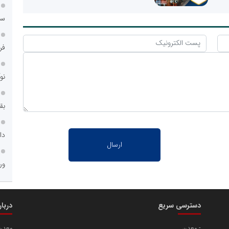
سا
فر
نو
بق
دا
ور
دسترسی سریع
دربا
معدن
معدن