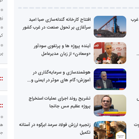
زو
 غرب
افتتاح کارخانه گندله‌سازی صبا امید
سرآغازی بر تحول صنعت در غرب کشور
کر
آینده پروژه ها و پرتفوی سودآور
پر
.
«ومعادن» از زبان مدیرعامل
هوشمندسازی و سرمایه‌گذاری در
::
آموزش؛ گام های موثر در ایمنی و...
س
تشریح روند اجرای عملیات استخراج
::
پروژه عظیم مس جانجا
هو
وت
زنجیره ارزش فولاد سرمد ابرکوه در آستانه
جا
تکمیل