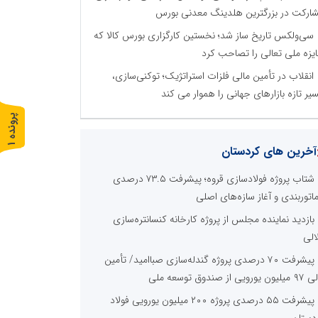
ارکت در بزرگترین هلدینگ معدنی بورس
سی‌ولکس تاریخ ساز شد؛ نخستین کارگزاری بورس کالا که
یزه ملی تعالی را تصاحب کرد
انقلاب در تأمین مالی فلزات استراتژیک؛ توکنی‌سازی،
یر تازه بازارهای جهانی را هموار می کند
پ
1
ر
و
ن
د
ه
آخرین های کردستان
شتاب پروژه فولادسازی قروه؛ پیشرفت ۷۳.۵ درصدی
ماتوربندی و آغاز سازه‌های اصلی
بازدید نماینده مجلس از پروژه کارخانه کنسانتره‌سازی
الی
پیشرفت ۷۰ درصدی پروژه گندله‌سازی صباامید/ تأمین
 یورویی از صندوق توسعه ملی
پیشرفت ۵۵ درصدی پروژه ۲۰۰ میلیون یورویی فولاد
دستان