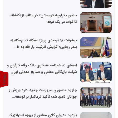
حضور یکپارچه «ومعادن» در متافو؛ از اکتشاف
تا فولاد در یک غرفه
پیشرفت ۱۸ درصدی پروژه اسکله تمام‌مکانیزه
بندر رجایی؛ افزایش ظرفیت بار فله به ۱۰...
امضای تفاهم‌نامه همکاری بانک رفاه کارگران و
شرکت بازرگانی معادن و صنایع معدنی ایران
پ
1
ر
و
ن
د
ه
جاوید منصوری سرپرست جدید اداره ورزش و
جوانان لامرد شد؛ تأکید فرماندار بر توسعه...
بازدید مدیران کلان معادن از پروژه استراتژیک