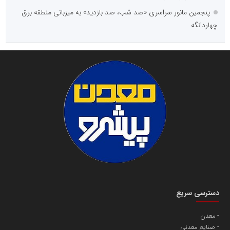
پنجمین مانور سراسری «صد شب، صد بازدید» به میزبانی منطقه برق
چهاردانگه
دسترسی سریع
معدن
صنایع معدنی