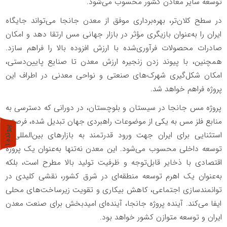
توسعه سایر معادن کشور محسوب می‌شود.
در سطح کلان‌تر، بهره‌برداری موفق از معدن جانجا می‌تواند جایگاه
ایران را به‌عنوان بازیگری مؤثر در بازار جهانی مس ارتقا دهد و امکان
صادرات محصولات فرآوری‌شده با ارزش افزوده بالا را فراهم سازد.
همچنین، با پیوند زدن زنجیره ارزش معدن تا صنایع پایین‌دستی،
امکان شکل‌گیری شهرک‌های صنعتی و نواحی معدنی در اطراف این
پروژه فراهم خواهد شد.
پروژه مس جانجا در سیستان و بلوچستان، در دورانی که دسترسی به
منابع فلز مس به یکی از موضوعات راهبردی جهان تبدیل شده، فرصتی
پ
1
استثنایی برای ایران جهت ورود قدرتمند به بازارهای بین‌المللی و
توسعه داخلی محسوب می‌شود. این معدن نه‌تنها به‌عنوان یک پروژه
ر
و
ن
د
ه
اقتصادی با ذخایر قابل‌توجه و ظرفیت تولید بالا مطرح است، بلکه
به‌عنوان یک اهرم توسعه منطقه‌ای در شرق کشور، نقشی کلیدی در
توانمندسازی اجتماعی، کاهش بیکاری و تقویت زیرساخت‌های محلی
ایفا می‌کند. آینده پروژه جانجا، آینده‌ای امیدبخش برای صنعت معدن
ایران و توسعه متوازن کشور خواهد بود.