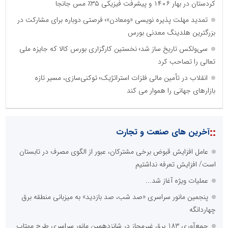
کردستان در بهار ۱۴۰۶ و پیشرفت فیزیکی ۳۵٪ مس جانجا
تمدید مهلت پذیره نویسی «ومعادن»؛ فرصتی دوباره برای مشارکت در
بزرگترین هلدینگ معدنی بورس
سی‌ولکس تاریخ ساز شد؛ نخستین کارگزاری بورس کالا که جایزه ملی
تعالی را تصاحب کرد
انقلاب در تأمین مالی فلزات استراتژیک؛ توکنی‌سازی، مسیر تازه
بازارهای جهانی را هموار می کند
::
آخرین های صنعت و تجارت
عامل افزایش قبوض برخی مشترکان، عبور از الگوی مصرف در تابستان
است/ افزایش تعرفه نداشتیم
عملیات ویژه آغاز شد...
پنجمین مانور سراسری «صد شب، صد بازدید» به میزبانی منطقه برق
چهاردانگه
جمع‌آوری 183 برق غیرمجاز در شانزدهمین مانور سراسری طرح مهتاب