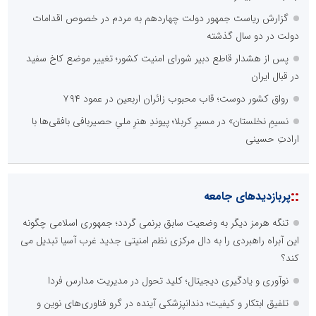
گزارش ریاست جمهور دولت چهاردهم به مردم در خصوص اقدامات
دولت در دو سال گذشته
پس از هشدار قاطع دبیر شورای امنیت کشور؛ تغییر موضع کاخ سفید
در قبال ایران
رواق کشور دوست؛ قاب محبوب زائران اربعین در عمود ۷۹۴
نسیمِ نخلستان» در مسیرِ کربلا؛ پیوندِ هنرِ ملیِ حصیربافی بافقی‌ها با
ارادتِ حسینی
::
پربازدیدهای جامعه
تنگه هرمز دیگر به وضعیت سابق برنمی گردد؛ جمهوری اسلامی چگونه
این آبراه راهبردی را به دال مرکزی نظم امنیتی جدید غرب آسیا تبدیل می
کند؟
نوآوری و یادگیری دیجیتال؛ کلید تحول در مدیریت مدارس فردا
تلفیق ابتکار و کیفیت؛ دندانپزشکی آینده در گرو فناوری‌های نوین و