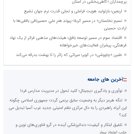
پرچمداران آگاهی‌بخشی در استان
اربعین؛ بازتولید هویت فراملی و تجلی قدرت نرم جهان تشیع
نسیمِ نخلستان» در مسیرِ کربلا؛ پیوندِ هنرِ ملیِ حصیربافی بافقی‌ها با
ارادتِ حسینی
اقتصاد سوم در مسیر توسعه بافق؛ هیئت‌های مذهبی فراتر از یک نهاد
فرهنگی، پیشران فعالیت‌های خیرخواهانه
طنین «چاووشی» در کویر؛ میراثی که زائر را تا بهشت بدرقه می‌کند
::
آخرین های جامعه
نوآوری و یادگیری دیجیتال؛ کلید تحول در مدیریت مدارس فردا
تنگه هرمز دیگر به وضعیت سابق برنمی گردد؛ جمهوری اسلامی چگونه
این آبراه راهبردی را به دال مرکزی نظم امنیتی جدید غرب آسیا تبدیل می
کند؟
تلفیق ابتکار و کیفیت؛ دندانپزشکی آینده در گرو فناوری‌های نوین و
جلب اعتماد بیمار