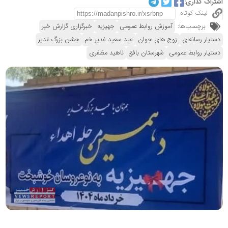
اشتراک گذاری:
لینک کوتاه
برچسب‌ها:
آموزش روابط عمومی
جهیزیه
خبرگزاری گزارش خبر
دستیار رسانه‌ای
زوج های جوان
عید سعید غدیر خم
جشن بزرگ غدیر
دستیار روابط عمومی
شهرستان بافق
ناهید مظفری