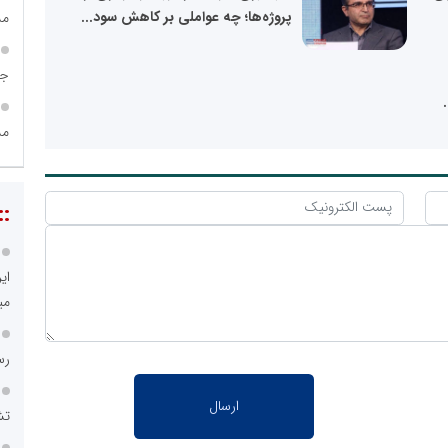
پروژه‌ها؛ چه عواملی بر کاهش سود...
مش
جا
مس
::
ای
می
رس
تش