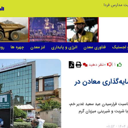
ریت مدارس فردا
و لجستیک
فناوری معدن
انرژی و پایداری
لنز معدن
چهره ها
روی
0
1 |
یه‌گذاری معادن در
اسبت فرارسیدن عید سعید غدیر خم،
با شربت و شیرینی میزبان گرم