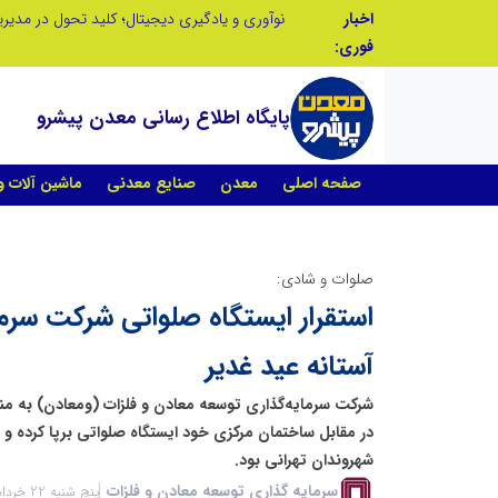
اخبار
در آینده‌ای که به زبان صفر و یک نوشته می‌شود، سازمان‌های بی‌تحول، محکوم به فراموشی‌اند
نوآوری و یادگیری دیجیتال؛ کلید تحول در مدی
فوری:
پایگاه اطلاع رسانی معدن پیشرو
صفحه اصلی
معدن
صنایع معدنی
ماشین آلات 
صلوات و شادی:
استقرار ایستگاه صلواتی شرکت سرما
آستانه عید غدیر
شرکت سرمایه‌گذاری توسعه معادن و فلزات (ومعادن) به من
در مقابل ساختمان مرکزی خود ایستگاه صلواتی برپا کرده و 
شهروندان تهرانی بود.
سرمایه گذاری توسعه معادن و فلزات
پنج شنبه 22 خرداد 1404 - 08:52