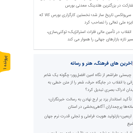
ارکت در بزرگترین هلدینگ معدنی بورس
سی‌ولکس تاریخ ساز شد؛ نخستین کارگزاری بورس کالا که
یزه ملی تعالی را تصاحب کرد
انقلاب در تأمین مالی فلزات استراتژیک؛ توکنی‌سازی،
یر تازه بازارهای جهانی را هموار می کند
پ
1
آخرین های فرهنگ، هنر و رسانه
ر
و
ن
د
ه
چیستی طراشعر از نگاه امین افضل‌پور؛ چگونه یک شاعر
رانی با انقلاب در جایگاه حرف، شعر را از متن خطی به
دان ادراک بصری تبدیل کرد؟
تأکید استاندار یزد بر ارج نهادن به رسالت خبرنگاران؛
انه‌ها پرچمداران آگاهی‌بخشی در استان
اربعین؛ بازتولید هویت فراملی و تجلی قدرت نرم جهان
یع
ایران صدا با ره نوا در خدمت زائران پیاده روی اربعین