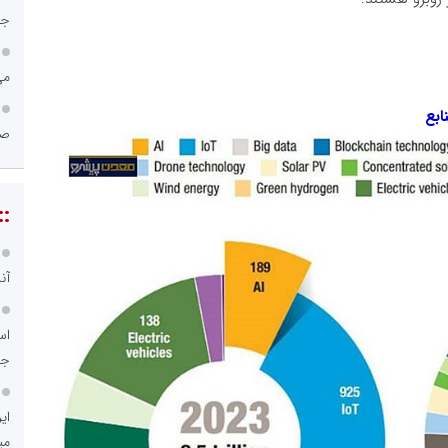
جا
می
ابع
صن
::
آن
اس
جد
ای
می