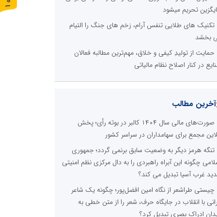
یگزین تحریم میشود
ر
و
ن
د
ه
تکنیک های طلایی تنفس آرام، زخم های جنگ را التیام
 بخشد
حمایت از تولیدِ کیفی و خلاق، مهم‌ترین مطالبه فعالان
ایع در کنار اصلاح نظام مالیاتی
آخرین مطالب
صورت‌های مالی سال ۱۴۰۴ کالبر در بوته رأی؛ پخش
لاین مجمع برای سهامداران در سراسر کشور
تنگه هرمز دیگر به وضعیت سابق برنمی گردد؛ جمهوری
لامی چگونه این آبراه راهبردی را به دال مرکزی نظم امنیتی
ید غرب آسیا تبدیل می کند؟
چیستی طراشعر از نگاه امین افضل‌پور؛ چگونه یک شاعر
رانی با انقلاب در جایگاه حرف، شعر را از متن خطی به
دان ادراک بصری تبدیل کرد؟