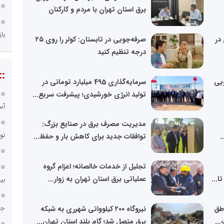
برق استان تهران با مردم و کارکنان
با
در
صرفه‌جویی در تابستان: کولر را روی ۲۵
درجه تنظیم کنید
::
ویی
سرمایه‌گذاری 495 میلیارد تومانی در
تولید انرژی خورشیدی؛ پیشرفت سریع...
آس
مدیریت مصرف برق در صنایع بزرگ:
نو
توافقات جدید برای کاهش بار و حفظ...
تجلیل از خدمات خالصانه؛ اعزام گروه
عملیاتی برق استان تهران به زوار...
بی
جا
طق
نیروگاه ۲۰۰ کیلوواتی شهرری به شبکه
..
برق متصل شد؛ گام بلند استان تهران...