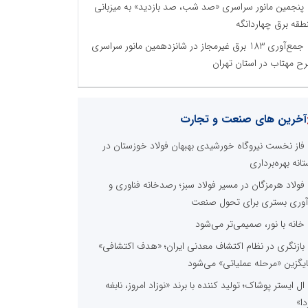
پنجمین مانور سراسری «صد شب، صد بازدید» به میزبانی
طقه برق چهاردانگه
جمع‌آوری 183 برق غیرمجاز در شانزدهمین مانور سراسری
ح مهتاب در استان تهران
آخرین های صنعت و تجارت
فاز نخست نیروگاه خورشیدی بهبهان فولاد خوزستان در
تانه بهره‌برداری
فولاد هرمزگان در مسیر فولاد سبز؛ رصدخانه فناوری و
آوری بستری برای تحول صنعت
خانه با نور، صمیمی‌تر می‌شود
بازنگری در نظام اکتشاف معدنی ایران؛ «هدف اکتشافی»
یگزین «مرحله عملیاتی» می‌شود
ال ایستر پوشاک؛ تولید کننده با برند «نوزاد امروز، نابغه
دا»