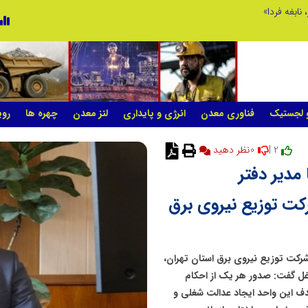
 نابغه فردا»
و لجستیک
فناوری معدن
انرژی و پایداری
لنز معدن
چهره ها
روی
0
2 |
مدیر دفتر
کت توزیع نیروی برق
رکت توزیع نیروی برق استان تهران،
غل گفت: صدور هر یک از احکام
دف این واحد ایجاد عدالت شغلی و