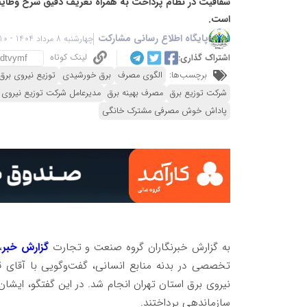
شفافیت در نظام پرداخت به همراه تعریف دقیق شرح وظای
است.
پایگاه اطلاع رسانی مشارکت
چهارشنبه 8 مرداد 1404 - 15:10
لینک کوتاه
اشتراک گذاری:
برچسب‌ها:
الگوی مصرف
برق خورشیدی
توزیع نیروی برق
شرکت توزیع برق
مصرف بهینه برق
مدیرعامل شرکت توزیع نیروی 
پاداش خوش مصرفی مشترک خانگی
به گزارش خبرنگاران گروه صنعت و تجارت
گزارش خبر
،
تخصصی در بدنه منابع انسانی، گفت‌وگویی با آقای 
نیروی برق استان تهران انجام شد. در این گفتگو، ایشا
سازماندهی پرداختند.