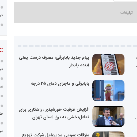
در
::
پیام جدید بابابرقی؛ مصرف درست یعنی
آینده پایدار
در
بابابرقی و ماجرای دمای ۲۵ درجه
نظ
افزایش ظرفیت خورشیدی، راهکاری برای
طر
.
تعادل‌بخشی به برق استان تهران
می
ملاقات عمومی مدیرعامل شرکت توزیع