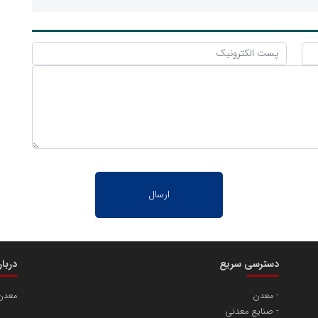
دسترسی سریع
دربا
معدن
معدن
صنایع معدنی