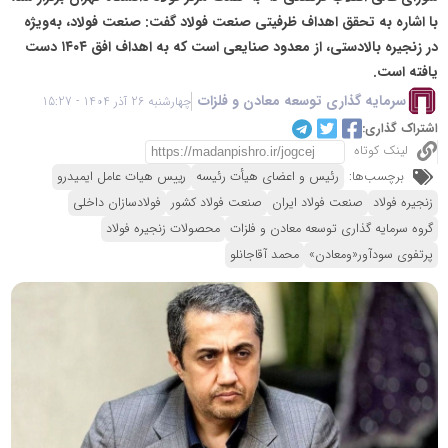
با اشاره به تحقق اهداف ظرفیتی صنعت فولاد گفت: صنعت فولاد، به‌ویژه
در زنجیره بالادستی، از معدود صنایعی است که به اهداف افق ۱۴۰۴ دست
یافته است.
سرمایه گذاری توسعه معادن و فلزات
چهارشنبه 26 آذر 1404 - 15:27
اشتراک گذاری:
لینک کوتاه
برچسب‌ها:
رئیس و اعضای هیأت رئیسه
رییس هیات عامل ایمیدرو
زنجیره فولاد
صنعت فولاد ایران
صنعت فولاد کشور
فولادسازان داخلی
گروه سرمایه گذاری توسعه معادن و فلزات
محصولات زنجیره فولاد
پرتفوی سودآور«ومعادن»
محمد آقاجانلو