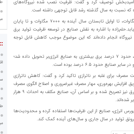
طر
امیدبخش توصیف کرد و گفت: ظرفیت نصب ‌شده نیروگاه‌های
می
برنامه‌ریزی شده این ظرفیت تا پایان سال به ۵۰۰۰ مگاوات، تا اوایل تابستان سال آینده به ۷۰۰۰ مگاوات و تا پایان
 هزار مگاوات افزایش یابد.حلم‌زاده با اشاره به نقش صنایع در توسعه ظرفیت تولید برق
 نیروگاه انجام داده‌اند که این موضوع موجب کاهش قابل توجه
::
در زمستان امسال نسبت به مدت مشابه سال گذشته، حدود ۷ درصد برق بیشتری به صنایع انرژی‌بر تحویل داده شد؛
اق
یت مصرف برای غلبه بر ناترازی تاکید کرد و گفت: کاهش ناترازی
سامانه ۱۲۱
 افزایش بهره‌وری، مهار مصرف غیرضروری و اصلاح الگوی مصرف
است. این رویکرد در قانون مانع‌زدایی از توسعه تولید برق نیز تصریح شده و بر اساس آن، صنایع مکلف به احداث ۹ هزار
 شده‌اند.
طر
رس انرژی، صنایع از این ظرفیت‌ها استفاده کرده و محدودیت‌ها
ونق تولید در سال جاری و سال‌های آینده کمک کند.
می