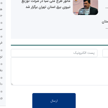
مانور طرح ملی سبا در شرکت توزیع
.
نیروی برق استان تهران برگزار شد
هو
جا
تان
سا
فر
نو
بق
دا
ور