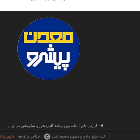
گزارش خبر | نخستین رسانه کاربرمحور و سئومحور در ایران
| طراحی و توسعه:
آما ویرای ک
کلیه حقوق مادی و معنوی محفوظ است.