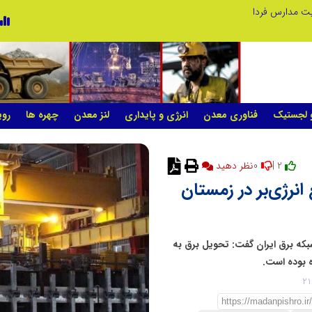
ریت مدارس فردا
و لجستیک
فناوری معدن
انرژی و پایداری
لنز معدن
چهره ها
روی
0
2 |
نظر دهید
یع انرژی‌بر در زمستان
بکه برق ایران گفت: تحویل برق به