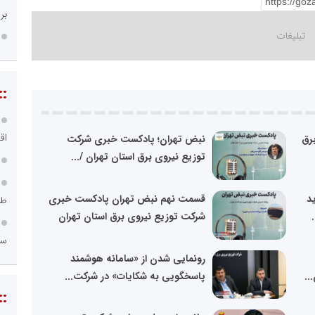
بر
::
اق
رق
نبض تهران؛ پادکست خبری شرکت
توزیع نیروی برق استان تهران /...
دید
قسمت نهم نبض تهران پادکست خبری
طر
شرکت توزیع نیروی برق استان تهران
سامانه ۱۲۱
رونمایی شدن از «سامانه هوشمند
..
پاسخگویی به شکایات» در شرکت...
::