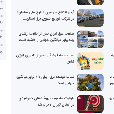
نو
آیین افتتاح سراسری «طرح ملی سامان»
در شرکت توزیع نیروی برق استان...
بق
صنعت برق ایران پس از انقلاب، رشدی
دا
چندبرابر میانگین جهانی را داشته است
ور
ه
سبا؛ نسخه فرهنگی عبور از ناترازی انرژی
کشور
 با
شتاب توسعه برق ایران ۶.۷ برابر میانگین
جهانی است
برق
ظرفیت منصوبه نیروگاه‌های خورشیدی
در استان تهران 2 برابر شد