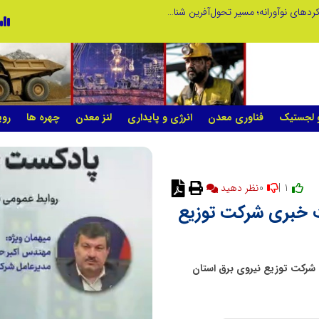
از کشف استعدادهای ناب تا پرورش آن‌ها با رویکردهای نوآورانه؛ مسیر تحول‌آفرین شنای ایران در سطح جهانی
و لجستیک
فناوری معدن
انرژی و پایداری
لنز معدن
چهره ها
روی
0
1 |
نظر دهید
خبری شرکت توزیع
 شرکت توزیع نیروی برق استان