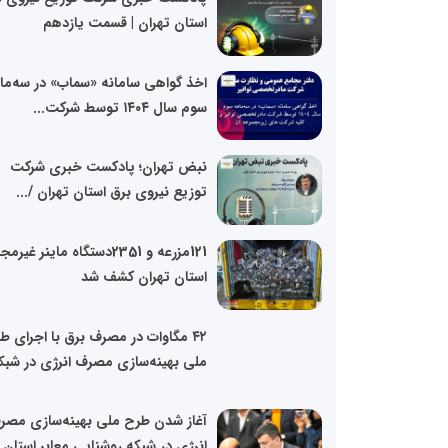
استان تهران | قسمت یازدهم
اخذ گواهی سامانه «سماب» در سه‌ما
سوم سال ۱۴۰۴ توسط شرکت...
نبض تهران؛ پادکست خبری شرکت
توزیع نیروی برق استان تهران /...
121مزرعه و 2351دستگاه ماینر غیرم
استان تهران کشف شد
۴۲ مگاوات در مصرف برق با اجرای ط
ملی بهینه‌سازی مصرف انرژی در شبکه
آغاز شدن طرح ملی بهینه‌سازی مصر
انرژی در شبکه روشنایی معابر استان..