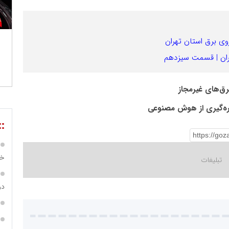
 برق استان تهران
ران | قسمت سیزدهم
هره‌گیری از هوش مصنوعی
::
خص
در ساما