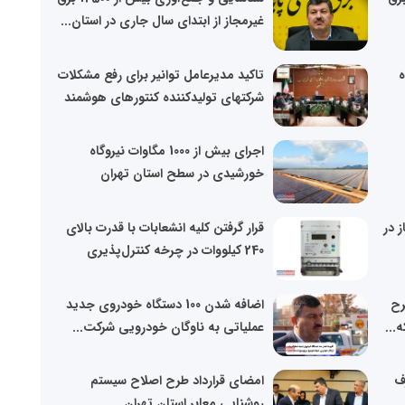
غیرمجاز از ابتدای سال جاری در استان...
ه
تاکید مدیرعامل توانیر برای رفع مشکلات
شرکتهای تولیدکننده کنتورهای هوشمند
اجرای بیش از 1000 مگاوات نیروگاه
خورشیدی در سطح استان تهران
جاز در
قرار گرفتن کلیه انشعابات با قدرت بالای
240 کیلووات در چرخه کنترل‌پذیری
رح
اضافه شدن 100 دستگاه خودروی جدید
...
عملیاتی به ناوگان خودرویی شرکت...
ف
امضای قرارداد طرح اصلاح سیستم
.
روشنایی معابر استان تهران