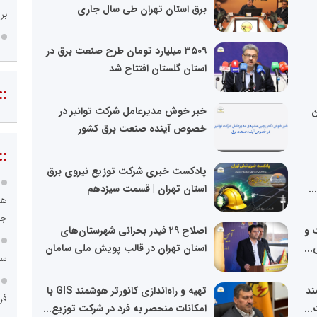
برق استان تهران طی سال جاری
بر
۳۵۰۹ میلیارد تومان طرح صنعت برق در
استان گلستان افتتاح شد
::
ن
خبر خوش مدیرعامل شرکت توانیر در
خصوص آینده صنعت برق کشور
::
پادکست خبری شرکت توزیع نیروی برق
استان تهران | قسمت سیزدهم
هو
جا
 و
اصلاح ۲۹ فیدر بحرانی شهرستان‌های
..
استان تهران در قالب پویش ملی سامان
سا
ند
تهیه و راه‌اندازی کانورتر هوشمند GIS با
فر
..
امکانات منحصر به فرد در شرکت توزیع...