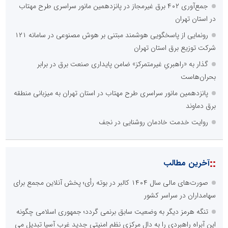
جمع‌آوری ۴۰۲ برق غیرمجاز در پانزدهمین مانور سراسری طرح مهتاب
در استان تهران
رونمایی از پاسخگویی هوشمند مبتنی بر هوش مصنوعی در سامانه ۱۲۱
شرکت توزیع برق استان تهران
گذار به «راهبریِ غیرمتمرکز» ضامن پایداری صنعت برق در برابر
بحران‌هاست
پانزدهمین مانور سراسری طرح مهتاب در استان تهران به میزبانی منطقه
برق دماوند
روایت خدمت خادمان روشنایی در نجف
::
آخرین مطالب
صورت‌های مالی سال ۱۴۰۴ کالبر در بوته رأی؛ پخش آنلاین مجمع برای
سهامداران در سراسر کشور
تنگه هرمز دیگر به وضعیت سابق برنمی گردد؛ جمهوری اسلامی چگونه
این آبراه راهبردی را به دال مرکزی نظم امنیتی جدید غرب آسیا تبدیل می