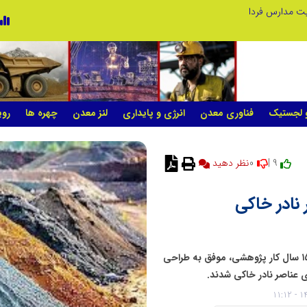
ریت مدارس فردا
و لجستیک
فناوری معدن
انرژی و پایداری
لنز معدن
چهره ها
روی
0
9 |
نظر دهید
نادر خاکی
فناوران سازمان پژوهش‌های علمی و صنعتی ایران پس از ۱۵ سال کار پژوهشی، موفق به طراحی
 عناصر نادر خاکی شدند.