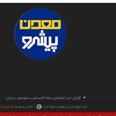
گزارش خبر | نخستین رسانه کاربرمحور و سئومحور در ایران
| طراحی و توسعه:
آما ویرای ک
کلیه حقوق مادی و معنوی محفوظ است.