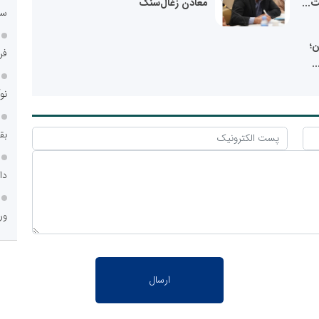
معادن زغال‌سنگ
سا
ن؛
فر
نو
بق
دا
ور