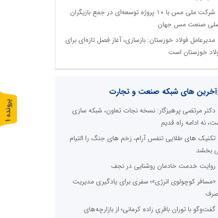
شرکت ملی مس با ۱۰ پروژه توسعه‌ای در جمع بازیگران
لی صنعت مس جهان
مدیرعامل فولاد خوزستان: بازسازی، آغاز فصل تازه‌ای برای
لاد خوزستان است
آخرین های شبکه صنعت و تجارت
پ
1
دکتر مرتضی پرهیزگار: نسخه نجات تعاون، شبکه سازی
ت، نه ادامه راه قدیم
ر
و
ن
د
ه
تکنیک های طلایی تنفس آرام، زخم های جنگ را التیام
 بخشد
روایت خدمت خادمان روشنایی در نجف
«مسافر کوچولوی انرژی»؛ سفری برای یادگیری مدیریت
رف
گفت‌وگو با توران باقری‌ زاده کرمانی؛ از بازارچه‌های