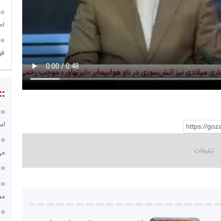
اص
فو
::
اس
می
مص