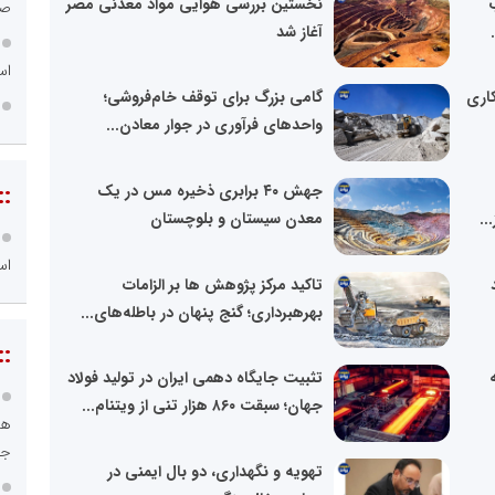
نخستین بررسی هوایی مواد معدنی مصر
صن
آغاز شد
اس
کاری
گامی بزرگ برای توقف خام‌فروشی؛
واحدهای فرآوری در جوار معادن...
::
جهش ۴۰ برابری ذخیره مس در یک
..
معدن سیستان و بلوچستان
اس
تاکید مرکز پژوهش ها بر الزامات
بهرهبرداری؛ گنج پنهان در باطله‌های...
::
تثبیت جایگاه دهمی ایران در تولید فولاد
جهان؛ سبقت ۸۶۰ هزار تنی از ویتنام...
هو
جا
تهویه و نگهداری‌، دو بال ایمنی در