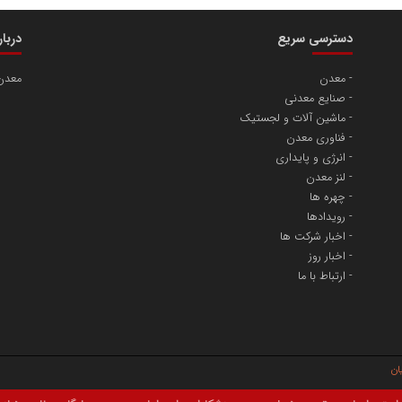
دسترسی سریع
دربا
معدن
معدن
صنایع معدنی
ماشین آلات و لجستیک
فناوری معدن
انرژی و پایداری
لنز معدن
چهره ها
رویدادها
اخبار شرکت ها
اخبار روز
ارتباط با ما
یان