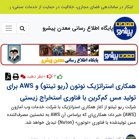
ابتکار در ساماندهی فضای مجازی، خلاقیت در حمایت از خدمات صنفی؛ رویکرد نوین اتحادیه کامیون‌داران کرج
پایگاه اطلاع رسانی معدن پیشرو
0
3 |
نظر دهید
همکاری استراتژیک نوتون (ریو تینتو) و AWS برای
تولید مس کم‌کربن با فناوری استخراج زیستی
شرکت ریو تینتو از آغاز همکاری استراتژیک با شرکت خدمات وب آمازون
(AWS) خبر داد؛ همکاری‌ای که براساس آن AWS به نخستین مصرف‌کننده
مس تولیدشده با فناوری «نوتون» (Nuton) تبدیل خواهد شد.