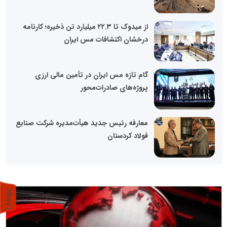
از میدوک تا ۲۲.۳ میلیارد تن ذخیره؛ کارنامه
درخشان اکتشافات مس ایران
گام تازه مس ایران در تأمین مالی ارزی
پروژه‌های صادرات‌محور
معارفه رئیس جدید هیأت‌مدیره شرکت صنایع
فولاد کردستان
پ
1
ر
و
ن
د
ه