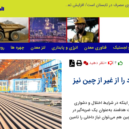
عامل افزایش قبوض برخی مشترکان، عبور از الگوی مصرف در تابستان است/ افزایش تعرفه نداشتیم
پنجمین مانور سراسری «صد شب، صد بازد
و لجستیک
فناوری معدن
انرژی و پایداری
لنز معدن
چهره ها
روی
0
4 |
نظر دهید
را از غیر از چین نیز
اینکه در شرایط اختلال و دشواری
ت هدفمند به‌عنوان یک ضربه‌گیر در
چین هم می‌توان نیاز داخلی را تامین