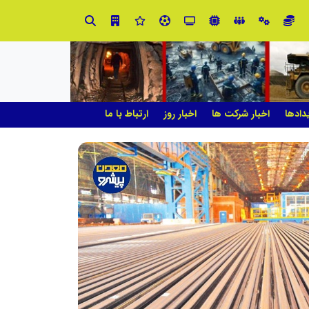
ید» به میزبانی منطقه برق چهاردانگه
شانزدهمین مانور سراسری طرح مه
دادها
اخبار شرکت ها
اخبار روز
ارتباط با ما