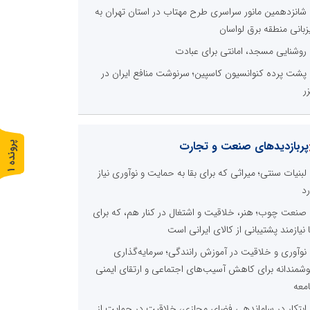
شانزدهمین مانور سراسری طرح مهتاب در استان تهران به
زبانی منطقه برق لواسان
روشنایی مسجد، امانتی برای عبادت
پشت پرده کنوانسیون کاسپین؛ سرنوشت منافع ایران در
ر
پربازدیدهای صنعت و تجارت
پ
1
لبنیات سنتی؛ میراثی که برای بقا به حمایت و نوآوری نیاز
ر
و
ن
د
ه
رد
صنعت چوب؛ هنر، خلاقیت و اشتغال در کنار هم، که برای
ا نیازمند پشتیبانی از کالای ایرانی است
نوآوری و خلاقیت در آموزش رانندگی؛ سرمایه‌گذاری
شمندانه برای کاهش آسیب‌های اجتماعی و ارتقای ایمنی
معه
ابتکار در ساماندهی فضای مجازی، خلاقیت در حمایت از