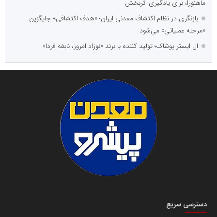
ماهنورا، برای یادگیری اثربخش
بازنگری در نظام اکتشاف معدنی ایران؛ «هدف اکتشافی» جایگزین
«مرحله عملیاتی» می‌شود
ال ایستر پوشاک؛ تولید کننده با برند «نوزاد امروز، نابغه فردا»
دسترسی سریع