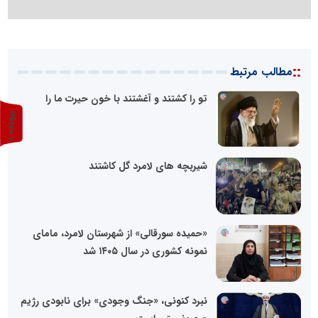
::
مطالب مرتبط
تو را کشتند و آغشتند با خون حیرت ما را
پ
1
ر
و
ن
د
ه
شیربچه های لامرد گل کاشتند
«حمیده سورقالی» از شهرستان لامرد، مامای
نمونه کشوری در سال ۱۴۰۵ شد
نبرد کنونی، «جنگ وجودی» برای نابودی رژیم