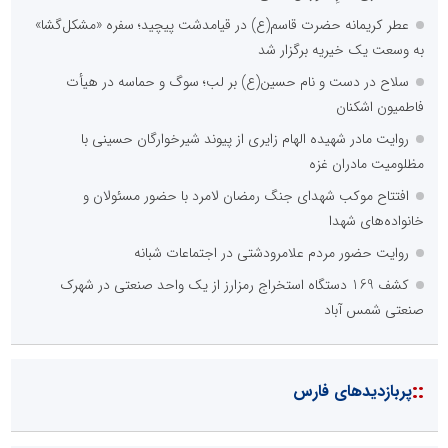
عطر کریمانه حضرت قاسم(ع) در قیامدشت پیچید؛ سفره «مشکل‌گشا»
به وسعت یک خیریه برگزار شد
سلاح در دست و نام حسین(ع) بر لب؛ سوگ و حماسه در هیأت
فاطمیون اشکنان
روایت مادر شهیده الهام زایری از پیوند شیرخوارگان حسینی با
مظلومیت مادران غزه
افتتاح موکب شهدای جنگ رمضان لامرد با حضور مسئولان و
خانواده‌های شهدا
روایت حضور مردم علامرودشتی در اجتماعات شبانه
کشف 169 دستگاه استخراج رمزارز از یک واحد صنعتی در شهرک
صنعتی شمس آباد
::
پربازدیدهای فارس