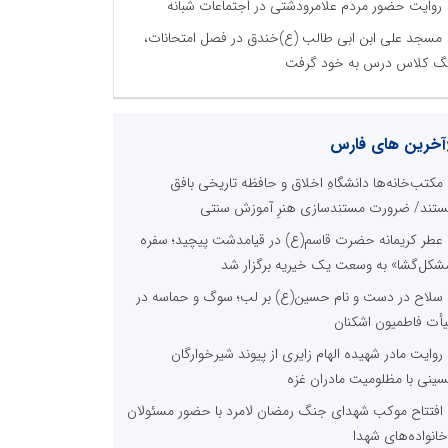
روایت حضور مردم علامرودشتی در اجتماعات شبانه
مسجد علی ابن ابی طالب (ع)خندق در فصل امتحانات،
گ کلاس درس به خود گرفت
آخرین های فارس
مکتب‌خانه‌ها دانشگاهِ اخلاق و حافظه تاریخی بافق
تند/ ضرورت مستندسازی هنرِ آموزش سنتی
عطر کریمانه حضرت قاسم(ع) در قیامدشت پیچید؛ سفره
شکل‌گشا» به وسعت یک خیریه برگزار شد
سلاح در دست و نام حسین(ع) بر لب؛ سوگ و حماسه در
أت فاطمیون اشکنان
روایت مادر شهیده الهام زایری از پیوند شیرخوارگان
ینی با مظلومیت مادران غزه
افتتاح موکب شهدای جنگ رمضان لامرد با حضور مسئولان
خانواده‌های شهدا