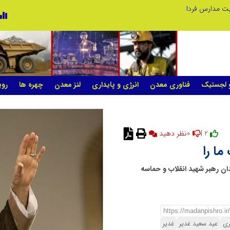
ریت مدارس فردا
و لجستیک
فناوری معدن
انرژی و پایداری
لنز معدن
چهره ها
روی
0
2 |
نظر دهید
ما را
ان رهبر شهید انقلاب و حماسه
ری
عید سعید غدیر
غدیر