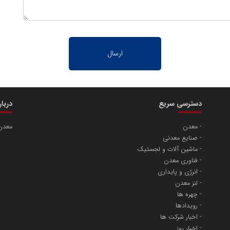
دسترسی سریع
دربا
معدن
معدن
صنایع معدنی
ماشین آلات و لجستیک
فناوری معدن
انرژی و پایداری
لنز معدن
چهره ها
رویدادها
اخبار شرکت ها
اخبار روز