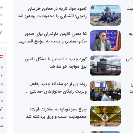
فیت
کمبود مواد ناریه در معادن خراسان
اص
رضوی؛ آتشباری با محدودیت روبه‌رو شد
فو
به
۱۵ معدن ناایمن مازندران برای صدور
حکم تعطیلی و پلمب به مراجع قضایی...
::
اعی
کوره جدید تاتااستیل با مشکل تامین
برق مواجه خواهد شد
جا
ن
رونمایی از دو سامانه جدید رفاهی؛
ید
ویزیت رایگان خانوارهای حمایتی...
صن
کی
چراغ سبز دوباره به صادرات فولاد؛
محدودیت اسلب و ورق برداشته شد
سامانه ۱۲۱