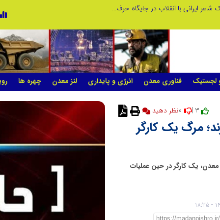
چیستی طراشعر از نگاه امین افضل‌پور؛ چگونه یک شاعر ایرانی با انقلاب در جایگاه حرف، شعر را از متن خطی به میدان ادراک بصری تبدیل کرد؟
و لجستیک
فناوری معدن
انرژی و پایداری
لنز معدن
چهره ها
روی
0
3 |
نظر دهید
د؛ مرگ یک کارگر
عدن، یک کارگر در حین عملیات