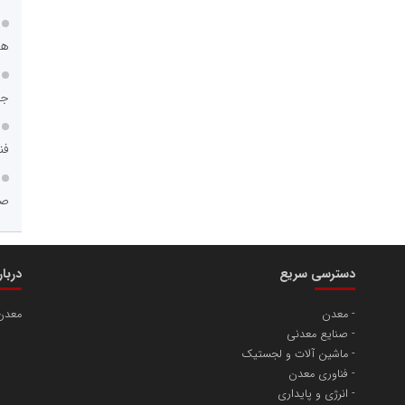
هم
جا
فن
صن
دسترسی سریع
دربا
معدن
معدن
صنایع معدنی
ماشین آلات و لجستیک
فناوری معدن
انرژی و پایداری