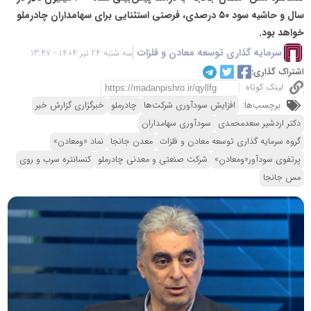
سال و حاشیه سود ۵۰ درصدی، فرصتی استثنایی برای سهامداران چادرملو
خواهد بود.
سرمایه گذاری توسعه معادن و فلزات
سه شنبه 24 تیر 1404 - 13:47
اشتراک گذاری:
لینک کوتاه
برچسب‌ها:
افزایش سودآوری شرکت‌ها
چادرملو
خبرگزاری گزارش خبر
دکتر اردشیر سعدمحمدی
سودآوری سهامداران
گروه سرمایه گذاری توسعه معادن و فلزات
معدن جانجا
نماد «ومعادن»
پرتفوی سودآور«ومعادن»
شرکت صنعتی و معدنی چادرملو
کنسانتره سرب و روی
مس جانجا