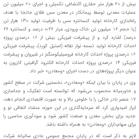
بیش از 40 هزار متر حفاری اکتشافی تکمیلی و اجرای 20 میلیون تن
عملیات معدنی توسط پیمانکار در معدن مس طلای جانجا با هدف
راه‌اندازی کارخانه تولید کنسانتره مس با ظرفیت تولید ۱۳۰ هزار تن
(با حجم ۱۶ میلیون تن خاک ورودی، عیار ۰٫۲۶ درصد و کنسانتره ۲۶
درصد) اشاره کرد و از پیشرفت فیزیکی بیش از 16 درصدی پروژه
احداث کارخانه تولید تسمه نوار نقاله (استیل کورد)، پیشرفت فیزیکی
16 درصدی پروژه احداث کارخانه فروسیلیکومنگنز در شیروان و پیشرفت
فیزیکی ۱۴ درصدی پروژه احداث کارخانه الکترود گرافیتی کازرون به
عنوان دیگر پروژه‌های در دست اجرای «ومعادن» خبر داد
.
وی در پایان با بیان اینکه «ومعادن»، نخستین شرکت در سطح کشور
و خاورمیانه محسوب می‌شود که توانسته است تفکیک و جداسازی
17 عنصر نادر خاکی را با خلوص بالا و به صورت اقتصادی انجام دهد،
ابراز امیدواری کرد که سرمایه‌گذاری در این حوزه، منشاء اتفاقی نو و
جدید برای بخش معدن و صنعت کشور شود و سودآوری مناسبی را
برای سهام‌داران «ومعادن» به همراه داشته باشد.
لازم به ذکر است که در پایان مجمع عمومی عادی سالیانه شرکت