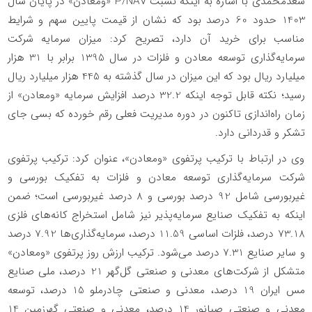
سعدمحمدی با اشاره به اینکه نسبت
P/NAV
«ومعادن» در پایان سال
1403 حدود 60 درصد بود که نشان از قیمت پایین سهم و شرایط
مناسب برای خرید آن دارد، تصریح کرد: میزان سرمایه شرکت
سرمایه‌گذاری توسعه معادن و فلزات در سال 1395 برابر با 31 هزار
میلیارد ریال بود که این میزان در سال گذشته به 445 هزار میلیارد ریال
رسید؛ نکته قابل توجه اینکه 32.2 درصد افزایش سرمایه «ومعادن» از
زمان راه‌اندازی تاکنون در دوره مدیریت فعلی رقم خورده که بسی جای
تشکر و قدردانی دارد.
وی در ارتباط با ترکیب پرتفوی «ومعادن»، عنوان کرد: ترکیب پرتفوی
شرکت سرمایه‌گذاری توسعه معادن و فلزات به تفکیک بورسی و
غیربورسی شامل 92 درصد بورسی و 8 درصد غیربورسی است؛ ضمن
اینکه به تفکیک صنایع سرمایه‌پذیر نیز شامل استخراج کانه‌های فلزی
73.18 درصد، فلزات اساسی 11.59 درصد، سرمایه‌گذاری‌ها 7.92 درصد
و سایر صنایع 7.31 درصد می‌شود. ترکیب ارزش روز پرتفوی «ومعادن»
متشکل از شرکت‌های معدنی و صنعتی گل‌گهر 21 درصد، ملی صنایع
مس ایران 19 درصد، معدنی و صنعتی چادرملو 15 درصد، توسعه
معدنی و صنعتی صبانور 14 درصد، معدنی و صنعتی گهرزمین 14