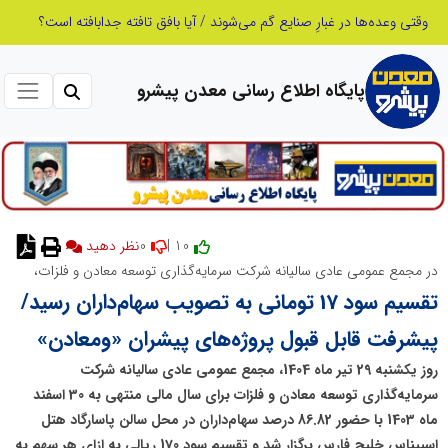
وقتی وعده‌ها در غبارِ صنایع گم می‌شوند / آیا بافق تافته جدابافته است؟
پایگاه اطلاع رسانی معدن پیشرو
0
10 |
نظر دهید
در مجمع عمومی عادی سالیانه شرکت سرمایه‌گذاری توسعه معادن و فلزات،
تقسیم سود 17 تومانی به تصویب سهام‌داران رسید/
پیشرفت قابل قبول پروژه‌های پیشران «ومعادن»
روز یکشنبه 29 تیر ماه 1404، مجمع عمومی عادی سالیانه شرکت
سرمایه‌گذاری توسعه معادن و فلزات برای سال مالی منتهی به 30 اسفند
ماه 1403 با حضور 86.82 درصد سها‌م‌داران در محل سالن پاسارگاد هتل
اسپیناس خلیج فارس برگزار شد و تقسیم سود 170 ریالی به ازای هر سهم به