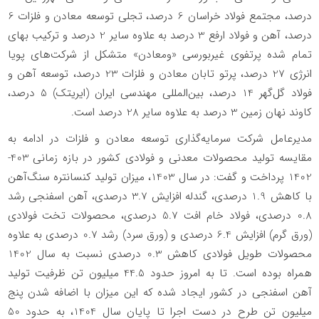
درصد، مجتمع فولاد خراسان 6 درصد، تجلی توسعه معادن و فلزات 6
درصد، آهن و فولاد ارفع 3 درصد به علاوه سایر 2 درصد و ترکیب بهای
تمام شده پرتفوی غیربورسی «ومعادن» متشکل از شرکت‌های پویا
انرژی 27 درصد، پرتو تابان معادن و فلزات 23 درصد، توسعه آهن و
فولاد گل‌گهر 14 درصد، بین‌المللی مهندسی ایران (ایریتک) 5 درصد،
کاوند نهان زمین 3 درصد به علاوه سایر 28 درصد است.
مدیرعامل شرکت سرمایه‌گذاری توسعه معادن و فلزات در ادامه به
مقایسه تولید محصولات معدنی و فولادی کشور در بازه زمانی 403-
1402 پرداخت و گفت: در سال 1403، میزان تولید کنسانتره سنگ‌آهن
با کاهش 1.9 درصدی، گندله افزایش 3.7 درصدی، آهن اسفنجی رشد
0.8 درصدی، فولاد خام افت 5.7 درصدی، محصولات تخت فولادی
(ورق گرم) افزایش 6.4 درصدی و (ورق سرد) رشد 0.7 درصدی به علاوه
محصولات طویل فولادی کاهش 0.3 درصدی نسبت به سال 1402
همراه بوده است. تا به امروز حدود 44.5 میلیون تن ظرفیت تولید
آهن اسفنجی در کشور ایجاد شده که این میزان با اضافه شدن پنج
میلیون تن طرح در دست اجرا تا پایان سال 1404، به حدود 50