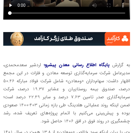
به گزارش
پایگاه اطلاع رسانی معدن پیشرو؛
اردشیر سعدمحمدی،
مدیرعامل شرکت سرمایه‌گذاری توسعه معادن و فلزات در این مجمع
اظهار داشت: سهام‌داران «ومعادن» شامل شرکت فولاد مبارکه 50.46
درصد، صندوق بیمه روستاییان و عشایر 19.37 درصد، شرکت
سرمایه‌گذاری صدر تامین 7.63 درصد و سایر 22.49 درصد است؛
ضمن اینکه روند عملیاتی هلدینگ طی بازه زمانی 403-1400 صعودی
بوده و پیش‌بینی می‌کنیم با اتمام پروژه‌های تعریف شده، رشد
چشمگیری در روند فوق در افق 1406 حاصل شود.
وی با بیان اینکه سود خالص «ومعادن» از 13.8 همت در سال 1401