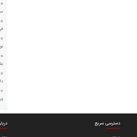
سا
فر
نو
بق
دا
ور
دسترسی سریع
دربا
معدن
معدن