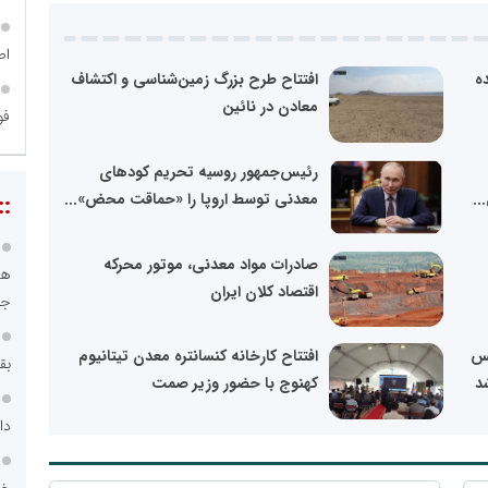
اص
ه
افتتاح طرح بزرگ زمین‌شناسی و اکتشاف
معادن در نائین
فو
رئیس‌جمهور روسیه تحریم کودهای
..
معدنی توسط اروپا را «حماقت محض»...
::
صادرات مواد معدنی، موتور محرکه
هو
اقتصاد کلان ایران
جا
مس
افتتاح کارخانه کنسانتره معدن تیتانیوم
بق
د
کهنوج با حضور وزیر صمت
دا
خد