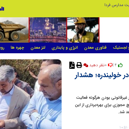
ریت مدارس فردا
و لجستیک
فناوری معدن
انرژی و پایداری
لنز معدن
چهره ها
روی
0
4 |
نظر دهید
ر خولیندره؛ هشدار
ر غیرقانونی بودن هرگونه فعالیت
 مجوزی برای بهره‌برداری از این
د شد.