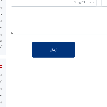
یا
اس
هو
آم
::
کی
اس