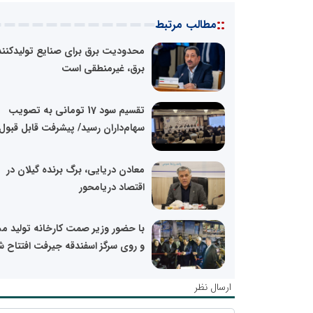
::
مطالب مرتبط
محدودیت برق برای صنایع تولیدکنند
برق، غیرمنطقی است
تقسیم سود 17 تومانی به تصویب
سهام‌داران رسید/ پیشرفت قابل قبول.
معادن دریایی، برگ برنده گیلان در
اقتصاد دریا‌محور
با حضور وزیر صمت کارخانه تولید 
و روی سرگز اسفندقه جیرفت افتتاح ش
ارسال نظر