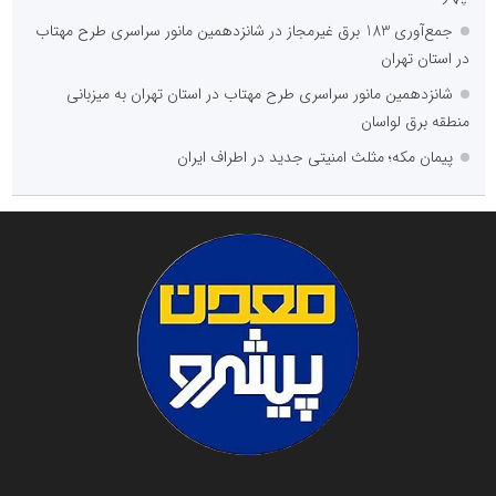
جمع‌آوری 183 برق غیرمجاز در شانزدهمین مانور سراسری طرح مهتاب
در استان تهران
شانزدهمین مانور سراسری طرح مهتاب در استان تهران به میزبانی
منطقه برق لواسان
پیمان مکه؛ مثلث امنیتی جدید در اطراف ایران