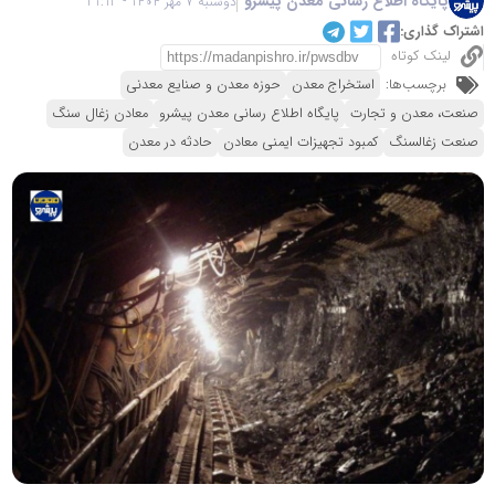
پایگاه اطلاع رسانی معدن پیشرو
دوشنبه 7 مهر 1404 - 21:13
اشتراک گذاری:
لینک کوتاه
برچسب‌ها:
استخراج معدن
حوزه معدن و صنایع معدنی
صنعت، معدن و تجارت
پایگاه اطلاع رسانی معدن پیشرو
معادن زغال سنگ
صنعت زغالسنگ
کمبود تجهیزات ایمنی معادن
حادثه در معدن