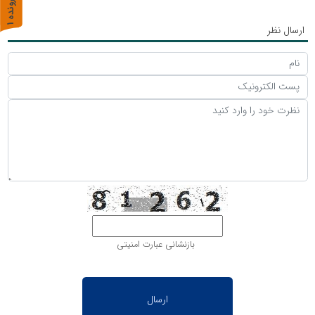
پ
1
ارسال نظر
ر
و
ن
د
ه
بازنشانی عبارت امنیتی