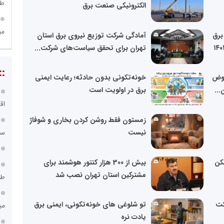
طر
الکترونیکی صنعت برق
می
برق
آمادگی شرکت توزیع نیروی برق استان
تهران برای تحقق سیاست‌های شرکت...
::
بوض
خونه‌تکونی بدون حادثه؛ رعایت ایمنی
...
برق در اولویت است
اق
زمستون فقط روشن کردن بخاری و شوفاژ
سامانه ۱۲۱
نیست
احد مسکن
بیش از 300 هزار کنتور هوشمند برای
مشترکین استان تهران نصب شد
طر
کت
تو شلوغی های خونه‌تکونی، ایمنی برق
می
یادت نره