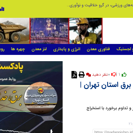
توسعه ورزش‌های رزمی و ترویج هرچه بهتر رشته‌های ورزشی، در گرو خلاقیت و نوآوری است
لبنیات سنتی؛ میراثی که برای بقا به حمای
و لجستیک
فناوری معدن
انرژی و پایداری
لنز معدن
چهره ها
روی
0
1 |
نظر دهید
رق استان تهران |
تگاه ماینر غیرمجاز و تداوم برخورد با استخراج