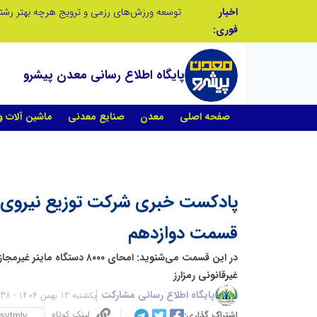
اخبار
صنعت چوب؛ هنر، خلاقیت و اشتغال در کنار هم، که برای بقا نیازمند پشتیبانی از کالای ایرانی است
فوری:
پایگاه اطلاع رسانی معدن پیشرو
صفحه اصلی
معدن
صنایع معدنی
ماشین آلات 
پادکست خبری شرکت توزیع نیروی ب
قسمت دوازدهم
در این قسمت می‌شنوید: امحای ۸۰۰۰ دس
غیرقانونی رمزارز
پایگاه اطلاع رسانی مشارکت
یکشنبه 12 بهمن 1404 - 21:38
لینک کوتاه
اشتراک گذاری: