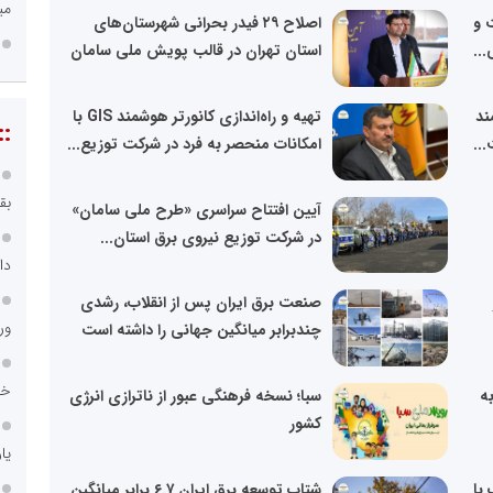
می
 و
اصلاح ۲۹ فیدر بحرانی شهرستان‌های
..
استان تهران در قالب پویش ملی سامان
ند
تهیه و راه‌اندازی کانورتر هوشمند GIS با
::
..
امکانات منحصر به فرد در شرکت توزیع...
بق
آیین افتتاح سراسری «طرح ملی سامان»
در شرکت توزیع نیروی برق استان...
دا
صنعت برق ایران پس از انقلاب، رشدی
ور
چندبرابر میانگین جهانی را داشته است
خد
ه
سبا؛ نسخه فرهنگی عبور از ناترازی انرژی
کشور
یا
 با
شتاب توسعه برق ایران ۶.۷ برابر میانگین