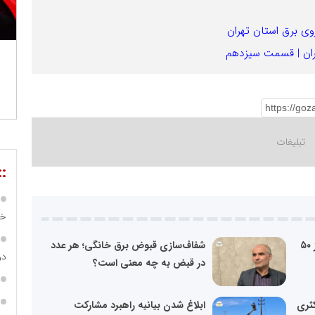
 برق استان تهران
ران | قسمت سیزدهم
::
خص
عبور سهم مبادلات مستقیم برق از مرز ۵۰
شفاف‌سازی قبوض برق خانگی؛ هر عدد
در ساما
در قبض به چه معنی است؟
کثری
ابلاغ شدن بیانیه راهبرد مشارکت