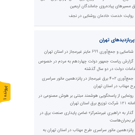
ق مسیرهای پیاده‌روی جاماندگان اربعین
روایت خدمت خادمان روشنایی در نجف
پربازدیدهای تهران
شناسایی و جمع‌آوری 699 ماینر غیرمجاز در استان تهران
گزارش ریاست جمهور دولت چهاردهم به مردم در خصوص
دامات دولت در دو سال گذشته
جمع‌آوری ۴۰۲ برق غیرمجاز در پانزدهمین مانور سراسری
ح مهتاب در استان تهران
پ
1
رونمایی از پاسخگویی هوشمند مبتنی بر هوش مصنوعی در
ر
و
ن
د
ه
 شرکت توزیع برق استان تهران
گذار به «راهبریِ غیرمتمرکز» ضامن پایداری صنعت برق در
ابر بحران‌هاست
پانزدهمین مانور سراسری طرح مهتاب در استان تهران به