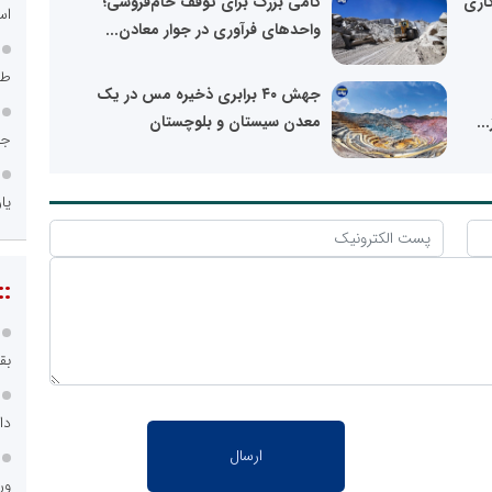
کاری
گامی بزرگ برای توقف خام‌فروشی؛
اس
واحدهای فرآوری در جوار معادن...
طر
جهش ۴۰ برابری ذخیره مس در یک
..
معدن سیستان و بلوچستان
جا
یا
::
بق
دا
ور