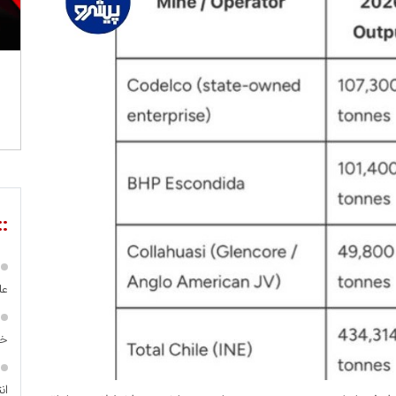
::
عل
خا
ان