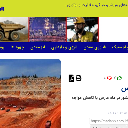
توسعه ورزش‌های رزمی و ترویج هرچه بهتر رشته‌های ورزشی، در گرو خلاقیت و نوآوری است
لبنیات سنتی؛ میراثی که برای بقا به حمای
و لجستیک
فناوری معدن
انرژی و پایداری
لنز معدن
چهره ها
روی
0
7 |
رس
ولید مس این کشور در ماه مارس با کاهش مواجه