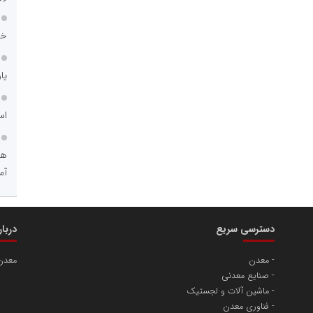
خد
یا
اس
هو
آم
دسترسی سریع
دربا
معدن
معدن
صنایع معدنی
ماشین آلات و لجستیک
فناوری معدن