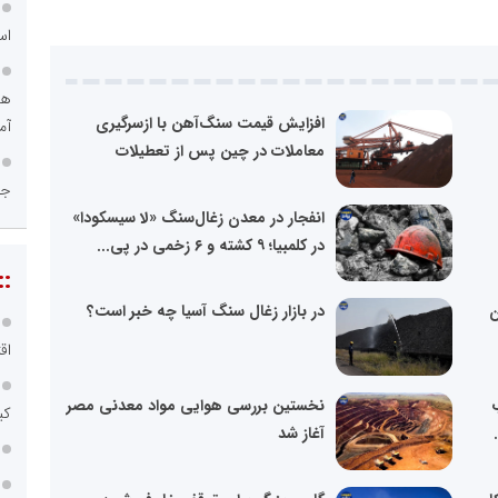
اس
هو
افزایش قیمت سنگ‌آهن با ازسرگیری
آم
معاملات در چین پس از تعطیلات
جا
انفجار در معدن زغال‌سنگ «لا سیسکودا»
در کلمبیا؛ ۹ کشته و ۶ زخمی در پی...
::
ن
در بازار زغال سنگ آسیا چه خبر است؟
اق
نخستین بررسی هوایی مواد معدنی مصر
کی
آغاز شد